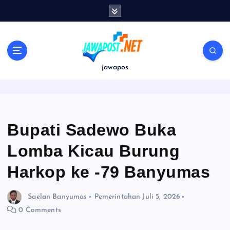
S
k
i
p
t
o
jawapos
c
o
n
t
e
Bupati Sadewo Buka
n
Lomba Kicau Burung
t
Harkop ke -79 Banyumas
Saelan Banyumas
Pemerintahan
Juli 5, 2026
0 Comments