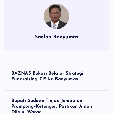
Saelan Banyumas
N
BAZNAS Bekasi Belajar Strategi
a
Fundraising ZIS ke Banyumas
v
Bupati Sadewo Tinjau Jembatan
i
Prompong–Ketenger, Pastikan Aman
Dilalui Warga