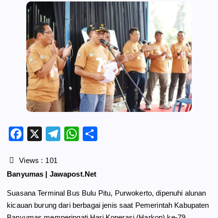
F
X
T
W
S
a
e
h
h
c
l
a
a
Views :
101
e
e
t
r
Banyumas | Jawapost.Net
b
g
s
e
Suasana Terminal Bus Bulu Pitu, Purwokerto, dipenuhi alunan
o
r
A
kicauan burung dari berbagai jenis saat Pemerintah Kabupaten
o
a
p
Banyumas memperingati Hari Koperasi (Harkop) ke-79
k
m
p