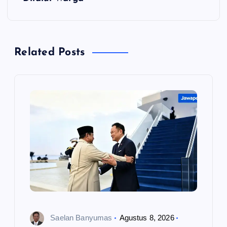
g
a
Related Posts
s
i
p
o
s
Saelan Banyumas
Agustus 8, 2026