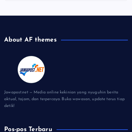
About AF themes
Jawapost.net — Media online kekinian yang nyuguhin berita
aktual, tajam, dan terpercaya. Buka wawasan, update terus tiap
detik!
Pos-pos Terbaru