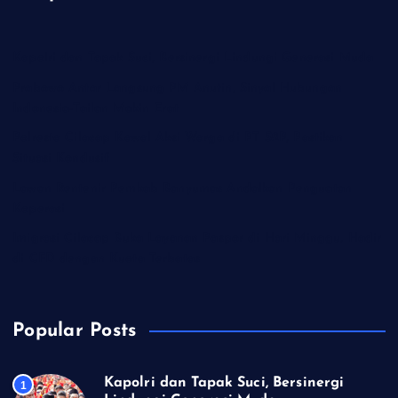
Kapolri dan Tapak Suci, Bersinergi Lindungi Generasi Muda
Prabowo Antar Langsung PM Anutin, Sinyal Hubungan
Indonesia-Tailan Makin Erat
Polresta Cilacap Kawal Aksi Warga di PT S2P, Pastikan
Situasi Kondusif
Lawan Rentenir Pemkab Banyumas Andalkan Penguatan
Koperasi
Imigrasi Cilacap Buka Layanan Paspor di Hari Minggu, Hadir
di CFD dengan Kuota Terbatas
Popular Posts
Kapolri dan Tapak Suci, Bersinergi
1