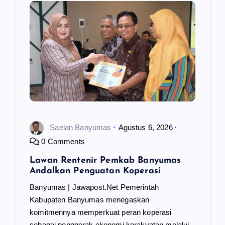
p
o
s
Saelan Banyumas
Agustus 6, 2026
0 Comments
Lawan Rentenir Pemkab Banyumas
Andalkan Penguatan Koperasi
Banyumas | Jawapost.Net Pemerintah
Kabupaten Banyumas menegaskan
komitmennya memperkuat peran koperasi
sebagai penggerak ekonomi kerakyatan melalui