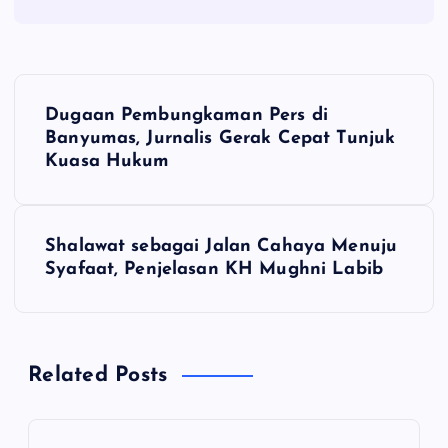
N
Dugaan Pembungkaman Pers di
a
Banyumas, Jurnalis Gerak Cepat Tunjuk
Kuasa Hukum
v
i
Shalawat sebagai Jalan Cahaya Menuju
Syafaat, Penjelasan KH Mughni Labib
g
a
Related Posts
s
i