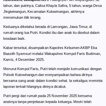
b
g
s
e
tahun, dan putrinya, Calisa Khayla Safira, 5 tahun, warga Desa
o
r
A
Jlegiwinangun, Kecamatan Kutowinangun, akhirnya
o
a
p
menemukan titik terang.
k
m
p
Keduanya diketahui berada di Lamongan, Jawa Timur, di
rumah orang tua Putri. Kondisi ibu dan anak itu disebut dalam
keadaan baik.
Kabar tersebut, disampaikan Kapolres Kebumen AKBP Eka
Baasith Syamsuri melalui Wakapolres Kompol Faris Budiman,
Kamis, 4 Desember 2025.
Menurut Kompol Faris, Putri telah menjalin komunikasi dengan
Polsek Kutowinangun dan menyampaikan bahwa dirinya
bersama sang anak dalam kondisi sehat. Ia sekaligus meminta
laporan terkait hilangnya dirinya dicabut.
Putri pergi dari rumah pada 25 November 2025 bersama
anaknya tanpa penjelasan kepada keluarga. Meski telah