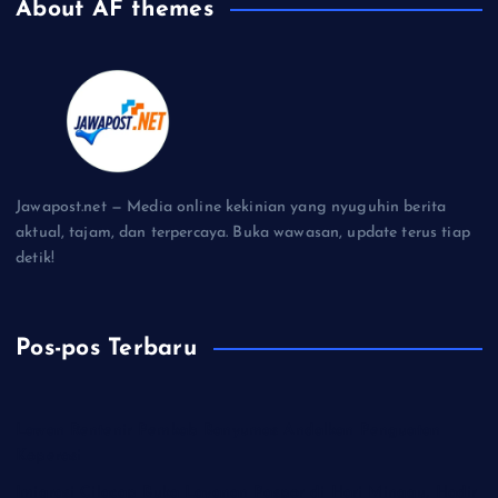
About AF themes
Jawapost.net — Media online kekinian yang nyuguhin berita
aktual, tajam, dan terpercaya. Buka wawasan, update terus tiap
detik!
Pos-pos Terbaru
Lawan Rentenir Pemkab Banyumas Andalkan Penguatan
Koperasi
Imigrasi Cilacap Buka Layanan Paspor di Hari Minggu, Hadir