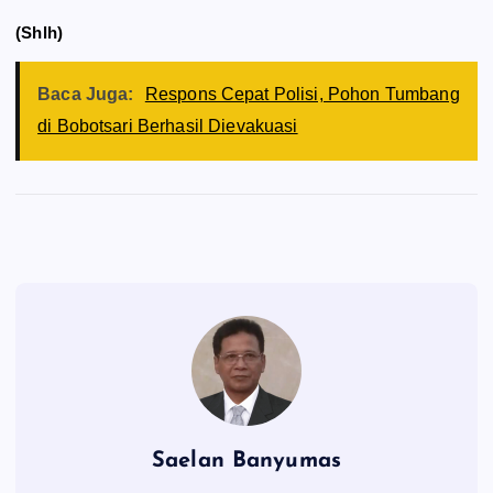
(Shlh)
Baca Juga:
Respons Cepat Polisi, Pohon Tumbang
di Bobotsari Berhasil Dievakuasi
Saelan Banyumas