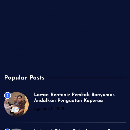
di CFD dengan Kuota Terbatas
Kapolres dan Kejari Kendal Perkuat Penegakan Hukum yang
Profesional
Residivis Penipu Modus COD Fiktif Dibekuk Tim URC Polres
Sragen
Polsek Kejobong Evakuasi ODGJ yang Mengamuk, Aniaya Ibu
Kandung
Popular Posts
Lawan Rentenir Pemkab Banyumas
1
Andalkan Penguatan Koperasi
Agustus 6, 2026