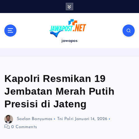
S
k
i
p
t
o
jawapos
c
o
n
t
e
Kapolri Resmikan 19
n
Jembatan Merah Putih
t
Presisi di Jateng
Saelan Banyumas
Tni Polri
Januari 14, 2026
0 Comments