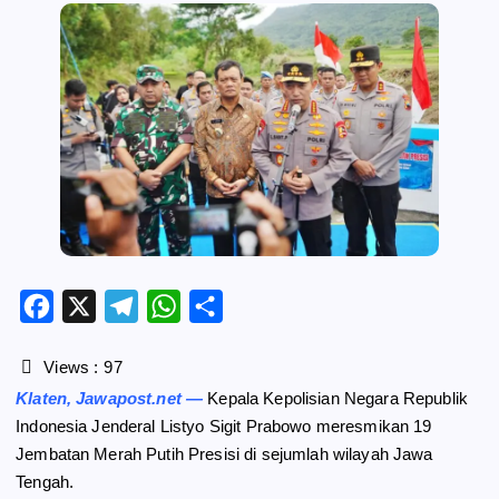
F
X
T
W
S
a
e
h
h
c
l
a
a
Views :
97
e
e
t
r
Klaten, Jawapost.net —
Kepala Kepolisian Negara Republik
b
g
s
e
Indonesia Jenderal Listyo Sigit Prabowo meresmikan 19
o
r
A
Jembatan Merah Putih Presisi di sejumlah wilayah Jawa
o
a
p
Tengah.
k
m
p