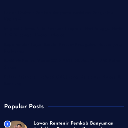
Lawan Rentenir Pemkab Banyumas Andalkan Penguatan
Koperasi
Imigrasi Cilacap Buka Layanan Paspor di Hari Minggu, Hadir
di CFD dengan Kuota Terbatas
Kapolres dan Kejari Kendal Perkuat Penegakan Hukum yang
Profesional
Residivis Penipu Modus COD Fiktif Dibekuk Tim URC Polres
Sragen
Polsek Kejobong Evakuasi ODGJ yang Mengamuk, Aniaya Ibu
Kandung
Popular Posts
Lawan Rentenir Pemkab Banyumas
1