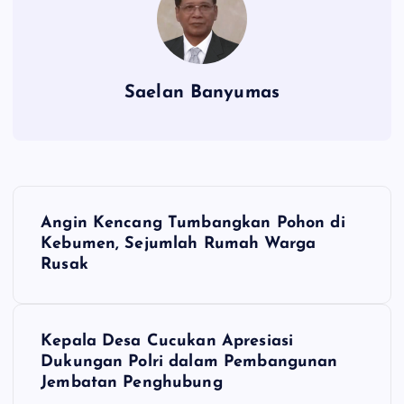
Saelan Banyumas
N
Angin Kencang Tumbangkan Pohon di
a
Kebumen, Sejumlah Rumah Warga
Rusak
v
i
Kepala Desa Cucukan Apresiasi
Dukungan Polri dalam Pembangunan
g
Jembatan Penghubung