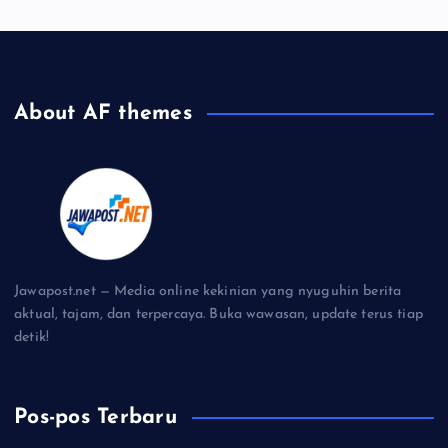
About AF themes
Jawapost.net — Media online kekinian yang nyuguhin berita
aktual, tajam, dan terpercaya. Buka wawasan, update terus tiap
detik!
Pos-pos Terbaru