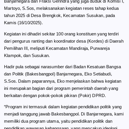
Banjarnegara dari Fraksi Gerindra yang juga duduk di Komisi I,
o
r
A
Martoyo, S.Sos, melaksanakan kegiatan reses tahap kedua
o
a
p
tahun 2025 di Desa Brengkok, Kecamatan Susukan, pada
k
m
p
Kamis (16/10/2025).
Kegiatan ini dihadiri sekitar 100 orang konstituen yang terdiri
dari pengurus ranting dan koordinator desa (Kordes) di Daerah
Pemilihan III, meliputi Kecamatan Mandiraja, Purwareja
Klampok, dan Susukan.
Hadir pula sebagai narasumber dari Badan Kesatuan Bangsa
dan Politik (Bakesbangpol) Banjarnegara, Eko Setiabudi,
S.Sos. Dalam paparannya, Eko menjelaskan bahwa kegiatan
ini merupakan bagian dari program pemerintah daerah yang
berkaitan dengan pokok-pokok pikiran (Pokir) DPRD.
“Program ini termasuk dalam kegiatan pendidikan politik yang
menjadi tanggung jawab Bakesbangpol. Di Banjarnegara, kami
memiliki dua program utama, yaitu pendidikan politik dan
pendidikan wawasan kebangsaan, yang mencakup ideologi