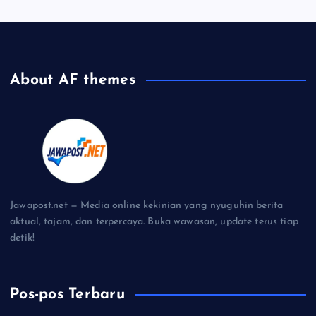
About AF themes
Jawapost.net — Media online kekinian yang nyuguhin berita
aktual, tajam, dan terpercaya. Buka wawasan, update terus tiap
detik!
Pos-pos Terbaru