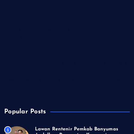
Lawan Rentenir Pemkab Banyumas Andalkan Penguatan
Koperasi
Imigrasi Cilacap Buka Layanan Paspor di Hari Minggu, Hadir
di CFD dengan Kuota Terbatas
Kapolres dan Kejari Kendal Perkuat Penegakan Hukum yang
Profesional
Residivis Penipu Modus COD Fiktif Dibekuk Tim URC Polres
Sragen
Polsek Kejobong Evakuasi ODGJ yang Mengamuk, Aniaya Ibu
Kandung
Popular Posts
Lawan Rentenir Pemkab Banyumas
1