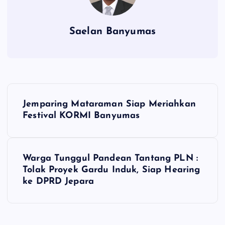
Saelan Banyumas
N
Jemparing Mataraman Siap Meriahkan
a
Festival KORMI Banyumas
v
Warga Tunggul Pandean Tantang PLN :
i
Tolak Proyek Gardu Induk, Siap Hearing
ke DPRD Jepara
g
a