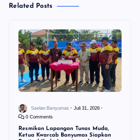
Related Posts
s
i
p
o
s
Saelan Banyumas
Juli 31, 2026
0 Comments
Resmikan Lapangan Tunas Muda,
Ketua Kwarcab Banyumas Siapkan