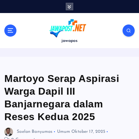
S
k
i
p
t
o
jawapos
c
o
n
t
e
Martoyo Serap Aspirasi
n
Warga Dapil III
t
Banjarnegara dalam
Reses Kedua 2025
Saelan Banyumas
Umum
Oktober 17, 2025