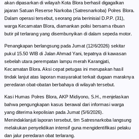
akan dipasarkan di wilayah Kota Blora berhasil digagalkan
o
a
p
jajaran Satuan Reserse Narkoba (Satresnarkoba) Polres Blora.
k
m
p
Dalam operasi tersebut, seorang pria berinisial D.P.P. (31),
warga Kecamatan Blora, diamankan polisi bersama ribuan
butir pil terlarang yang disembunyikan di dalam sepeda motor.
Penangkapan berlangsung pada Jumat (12/6/2026) sekitar
pukul 15.50 WIB di Jalan Ahmad Yani, tepatnya di kawasan
sebelah utara perempatan lampu merah Karangjati,
Kecamatan Blora. Aksi cepat petugas ini merupakan hasil
tindak lanjut atas laporan masyarakat terkait dugaan maraknya
peredaran obat-obatan berbahaya di wilayah tersebut.
Kasi Humas Polres Blora, AKP Midiyono, S.H., menjelaskan
bahwa pengungkapan kasus berawal dari informasi warga
yang diterima kepolisian pada Jumat (5/6/2026).
Menindaklanjuti laporan tersebut, tim Satresnarkoba langsung
melakukan penyelidikan intensif guna mengidentifikasi pelaku
dan jalur peredaran obat terlarang.