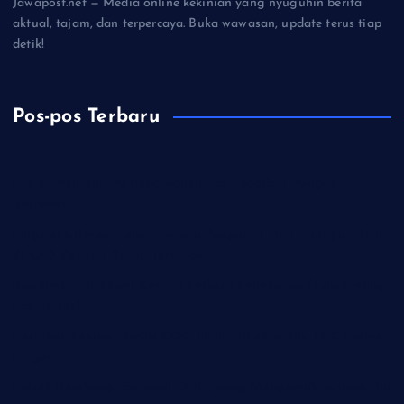
Jawapost.net — Media online kekinian yang nyuguhin berita
aktual, tajam, dan terpercaya. Buka wawasan, update terus tiap
detik!
Pos-pos Terbaru
Lawan Rentenir Pemkab Banyumas Andalkan Penguatan
Koperasi
Imigrasi Cilacap Buka Layanan Paspor di Hari Minggu, Hadir
di CFD dengan Kuota Terbatas
Kapolres dan Kejari Kendal Perkuat Penegakan Hukum yang
Profesional
Residivis Penipu Modus COD Fiktif Dibekuk Tim URC Polres
Sragen
Polsek Kejobong Evakuasi ODGJ yang Mengamuk, Aniaya Ibu