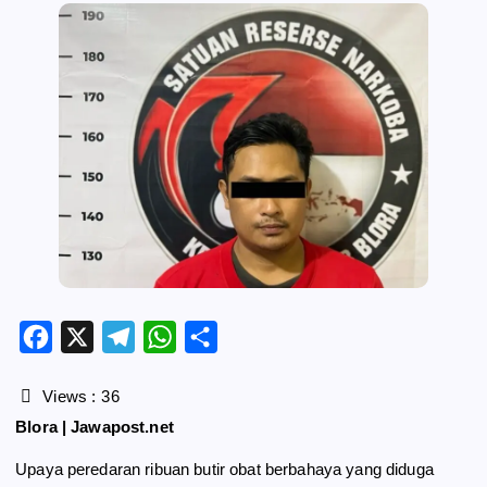
F
X
T
W
S
a
e
h
h
c
l
a
a
Views :
36
e
e
t
r
Blora | Jawapost.net
b
g
s
e
Upaya peredaran ribuan butir obat berbahaya yang diduga
o
r
A