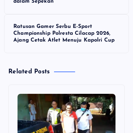
dalam Sepekan
v
i
Ratusan Gamer Serbu E-Sport
Championship Polresta Cilacap 2026,
g
Ajang Cetak Atlet Menuju Kapolri Cup
a
s
Related Posts
i
p
o
s