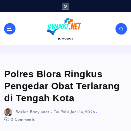
S
k
i
p
t
o
jawapos
c
o
n
t
e
Polres Blora Ringkus
n
Pengedar Obat Terlarang
t
di Tengah Kota
Saelan Banyumas
Tni Polri
Juni 14, 2026
0 Comments