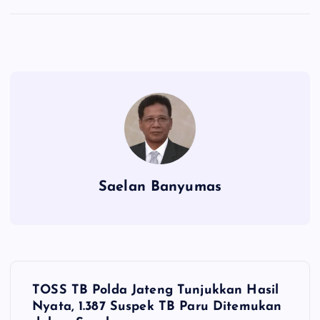
Saelan Banyumas
N
TOSS TB Polda Jateng Tunjukkan Hasil
a
Nyata, 1.387 Suspek TB Paru Ditemukan