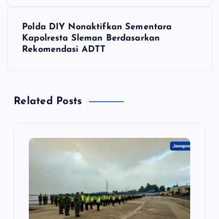
v
i
Polda DIY Nonaktifkan Sementara
Kapolresta Sleman Berdasarkan
g
Rekomendasi ADTT
a
s
Related Posts
i
p
o
s