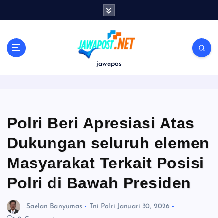
S
k
i
p
t
o
jawapos
c
o
n
t
e
Polri Beri Apresiasi Atas
n
Dukungan seluruh elemen
t
Masyarakat Terkait Posisi
Polri di Bawah Presiden
Saelan Banyumas
Tni Polri
Januari 30, 2026