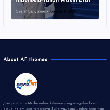
Indonesia-Tailan Makin Erat
Saelan Banyumas
Agustus 8, 2026
About AF themes
Jawapost.net — Media online kekinian yang nyuguhin berita
aktual, tajam, dan terpercaya. Buka wawasan, update terus tiap