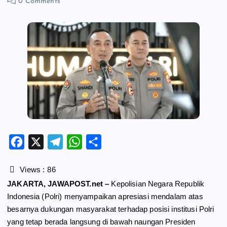
0 Comments
F
X
T
W
S
a
e
h
h
c
l
a
a
Views :
86
e
e
t
r
JAKARTA, JAWAPOST.net –
Kepolisian Negara Republik
b
g
s
e
Indonesia (Polri) menyampaikan apresiasi mendalam atas
o
r
A
besarnya dukungan masyarakat terhadap posisi institusi Polri
o
a
p
yang tetap berada langsung di bawah naungan Presiden