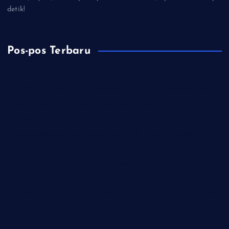
detik!
Pos-pos Terbaru
Kapolri dan Tapak Suci, Bersinergi Lindungi Generasi Muda
Prabowo Antar Langsung PM Anutin, Sinyal Hubungan
Indonesia-Tailan Makin Erat
Polresta Cilacap Kawal Aksi Warga di PT S2P, Pastikan
Situasi Kondusif
Lawan Rentenir Pemkab Banyumas Andalkan Penguatan
Koperasi
Imigrasi Cilacap Buka Layanan Paspor di Hari Minggu, Hadir
di CFD dengan Kuota Terbatas