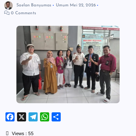
Saelan Banyumas
Umum
Mei 22, 2026
0 Comments
F
X
T
W
S
a
e
h
h
c
l
a
a
Views :
55