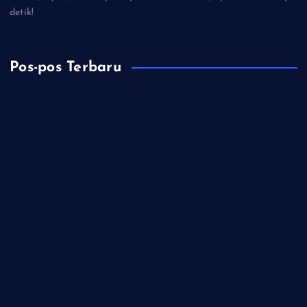
detik!
Pos-pos Terbaru
Kapolri dan Tapak Suci, Bersinergi Lindungi Generasi Muda
Prabowo Antar Langsung PM Anutin, Sinyal Hubungan
Indonesia-Tailan Makin Erat
Polresta Cilacap Kawal Aksi Warga di PT S2P, Pastikan
Situasi Kondusif
Lawan Rentenir Pemkab Banyumas Andalkan Penguatan
Koperasi
Imigrasi Cilacap Buka Layanan Paspor di Hari Minggu, Hadir
di CFD dengan Kuota Terbatas