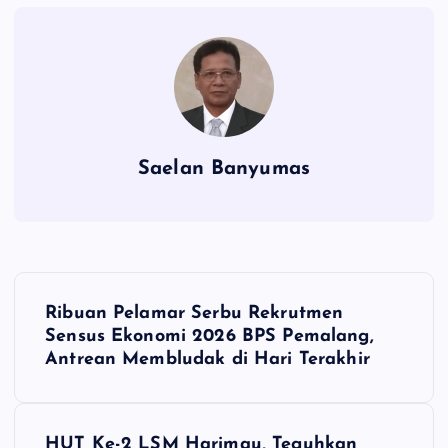
Saelan Banyumas
N
Ribuan Pelamar Serbu Rekrutmen
a
Sensus Ekonomi 2026 BPS Pemalang,
Antrean Membludak di Hari Terakhir
v
i
HUT Ke-2 LSM Harimau, Teguhkan