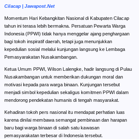
e
e
t
r
Cilacap | Jawapost.Net
b
g
s
e
Momentum Hari Kebangkitan Nasional di Kabupaten Cilacap
o
r
A
tahun ini terasa lebih bermakna. Persatuan Pewarta Warga
o
a
p
Indonesia (PPWI) tidak hanya menggelar ajang penghargaan
k
m
p
bagi tokoh inspiratif daerah, tetapi juga menunjukkan
kepedulian sosial melalui kunjungan langsung ke Lembaga
Pemasyarakatan Nusakambangan.
Ketua Umum PPWI, Wilson Lalengke, hadir langsung di Pulau
Nusakambangan untuk memberikan dukungan moral dan
motivasi kepada para warga binaan. Kunjungan tersebut
menjadi simbol kepedulian sekaligus komitmen PPWI dalam
mendorong pendekatan humanis di tengah masyarakat.
Kehadiran tokoh pers nasional itu mendapat perhatian luas
karena dinilai membawa semangat pembinaan dan harapan
baru bagi warga binaan di salah satu kawasan
pemasyarakatan terbesar di Indonesia tersebut.