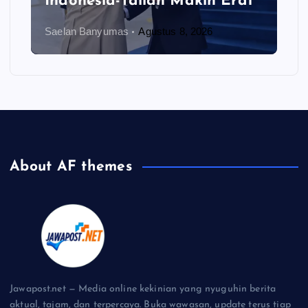
Indonesia-Tailan Makin Erat
Saelan Banyumas
Agustus 8, 2026
About AF themes
Jawapost.net — Media online kekinian yang nyuguhin berita
aktual, tajam, dan terpercaya. Buka wawasan, update terus tiap