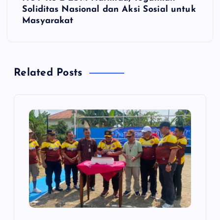
Soliditas Nasional dan Aksi Sosial untuk
g
Masyarakat
a
s
Related Posts
i
p
o
s