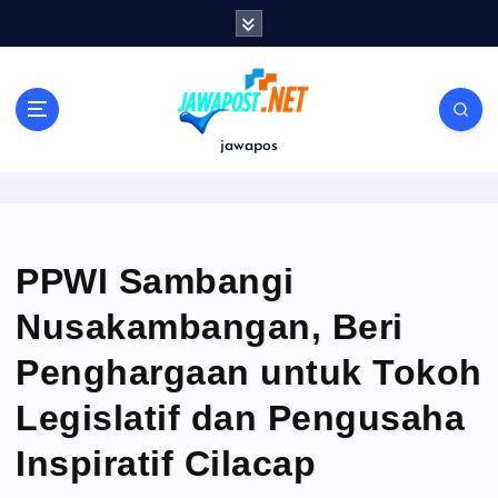
S
k
i
p
t
o
jawapos
c
o
n
t
e
PPWI Sambangi
n
Nusakambangan, Beri
t
Penghargaan untuk Tokoh
Legislatif dan Pengusaha
Inspiratif Cilacap