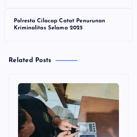
v
i
Polresta Cilacap Catat Penurunan
Kriminalitas Selama 2025
g
a
Related Posts
s
i
p
o
s