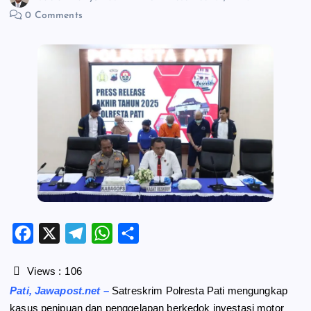
0 Comments
F
X
T
W
S
a
e
h
h
c
l
a
a
Views :
106
e
e
t
r
Pati, Jawapost.net –
Satreskrim Polresta Pati mengungkap
b
g
s
e
kasus penipuan dan penggelapan berkedok investasi motor