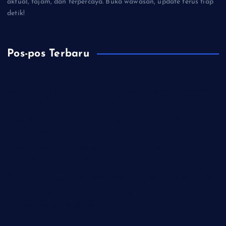
aktual, tajam, dan terpercaya. Buka wawasan, update terus tiap
detik!
Pos-pos Terbaru
Dua Residivis Ditangkap, Polda Jateng Bongkar Peredaran
18,59 Gram Sabu di Temanggung
Kapolri Cup 2026 Jadi Panggung Talenta E-Sports, IESPA:
Wadah Luar Biasa
Kapolres Kendal Sambangi Panti Asuhan, Beri Santunan dan
Pesan untuk Generasi Muda
Kapolri dan Tapak Suci, Bersinergi Lindungi Generasi Muda
Prabowo Antar Langsung PM Anutin, Sinyal Hubungan
Indonesia-Tailan Makin Erat