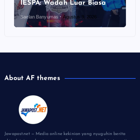
IESPA: Wadah Luar Biasa
Saelan Banyumas
Agustus 9, 2026
About AF themes
Jawapost.net — Media online kekinian yang nyuguhin berita