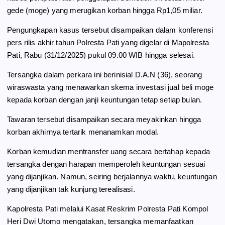
o
r
A
gede (moge) yang merugikan korban hingga Rp1,05 miliar.
o
a
p
Pengungkapan kasus tersebut disampaikan dalam konferensi
k
m
p
pers rilis akhir tahun Polresta Pati yang digelar di Mapolresta
Pati, Rabu (31/12/2025) pukul 09.00 WIB hingga selesai.
Tersangka dalam perkara ini berinisial D.A.N (36), seorang
wiraswasta yang menawarkan skema investasi jual beli moge
kepada korban dengan janji keuntungan tetap setiap bulan.
Tawaran tersebut disampaikan secara meyakinkan hingga
korban akhirnya tertarik menanamkan modal.
Korban kemudian mentransfer uang secara bertahap kepada
tersangka dengan harapan memperoleh keuntungan sesuai
yang dijanjikan. Namun, seiring berjalannya waktu, keuntungan
yang dijanjikan tak kunjung terealisasi.
Kapolresta Pati melalui Kasat Reskrim Polresta Pati Kompol
Heri Dwi Utomo mengatakan, tersangka memanfaatkan