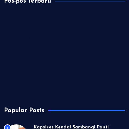
Pos-pos Terbaru
Kapolres Kendal Sambangi Panti Asuhan, Beri Santunan dan
Pesan untuk Generasi Muda
Kapolri dan Tapak Suci, Bersinergi Lindungi Generasi Muda
Prabowo Antar Langsung PM Anutin, Sinyal Hubungan
Indonesia-Tailan Makin Erat
Polresta Cilacap Kawal Aksi Warga di PT S2P, Pastikan
Situasi Kondusif
Lawan Rentenir Pemkab Banyumas Andalkan Penguatan
Koperasi
Popular Posts
Kapolres Kendal Sambangi Panti
1