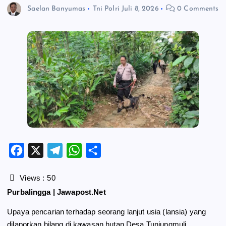
Saelan Banyumas
Tni Polri
Juli 8, 2026
0 Comments
F
X
T
W
S
a
e
h
h
c
l
a
a
Views :
50
e
e
t
r
Purbalingga | Jawapost.Net
b
g
s
e
Upaya pencarian terhadap seorang lanjut usia (lansia) yang
o
r
A
dilaporkan hilang di kawasan hutan Desa Tunjungmuli,
o
a
p