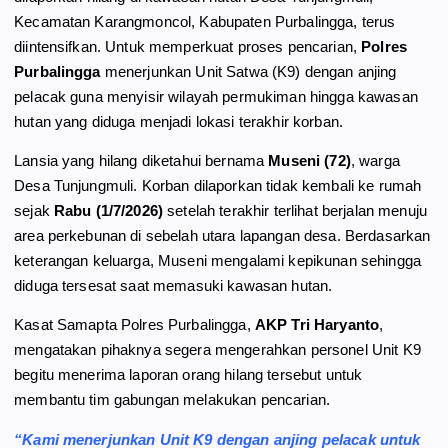
Kecamatan Karangmoncol, Kabupaten Purbalingga, terus
k
m
p
diintensifkan. Untuk memperkuat proses pencarian,
Polres
Purbalingga
menerjunkan Unit Satwa (K9) dengan anjing
pelacak guna menyisir wilayah permukiman hingga kawasan
hutan yang diduga menjadi lokasi terakhir korban.
Lansia yang hilang diketahui bernama
Museni (72)
, warga
Desa Tunjungmuli. Korban dilaporkan tidak kembali ke rumah
sejak
Rabu (1/7/2026)
setelah terakhir terlihat berjalan menuju
area perkebunan di sebelah utara lapangan desa. Berdasarkan
keterangan keluarga, Museni mengalami kepikunan sehingga
diduga tersesat saat memasuki kawasan hutan.
Kasat Samapta Polres Purbalingga,
AKP Tri Haryanto
,
mengatakan pihaknya segera mengerahkan personel Unit K9
begitu menerima laporan orang hilang tersebut untuk
membantu tim gabungan melakukan pencarian.
“Kami menerjunkan Unit K9 dengan anjing pelacak untuk