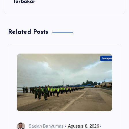
g
Terbakar
a
s
Related Posts
i
p
o
s
Saelan Banyumas
Agustus 8, 2026