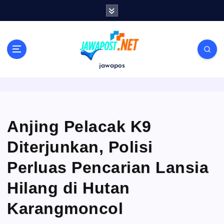
S
k
i
p
t
o
jawapos
c
o
n
t
e
Anjing Pelacak K9
n
Diterjunkan, Polisi
t
Perluas Pencarian Lansia
Hilang di Hutan
Karangmoncol