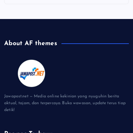
About AF themes
Jawapost.net — Media online kekinian yang nyuguhin berita
aktual, tajam, dan terpercaya. Buka wawasan, update terus tiap
detik!