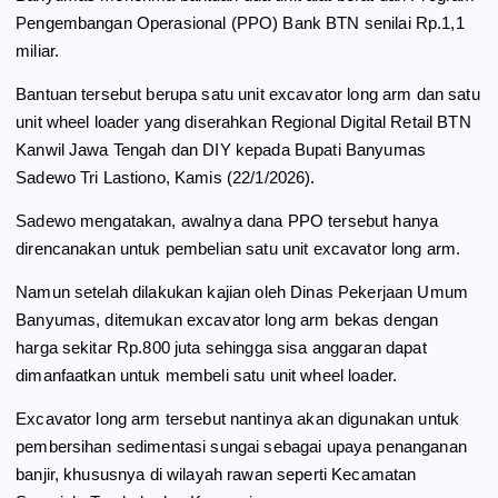
o
r
A
Pengembangan Operasional (PPO) Bank BTN senilai Rp.1,1
o
a
p
miliar.
k
m
p
Bantuan tersebut berupa satu unit excavator long arm dan satu
unit wheel loader yang diserahkan Regional Digital Retail BTN
Kanwil Jawa Tengah dan DIY kepada Bupati Banyumas
Sadewo Tri Lastiono, Kamis (22/1/2026).
Sadewo mengatakan, awalnya dana PPO tersebut hanya
direncanakan untuk pembelian satu unit excavator long arm.
Namun setelah dilakukan kajian oleh Dinas Pekerjaan Umum
Banyumas, ditemukan excavator long arm bekas dengan
harga sekitar Rp.800 juta sehingga sisa anggaran dapat
dimanfaatkan untuk membeli satu unit wheel loader.
Excavator long arm tersebut nantinya akan digunakan untuk
pembersihan sedimentasi sungai sebagai upaya penanganan
banjir, khususnya di wilayah rawan seperti Kecamatan