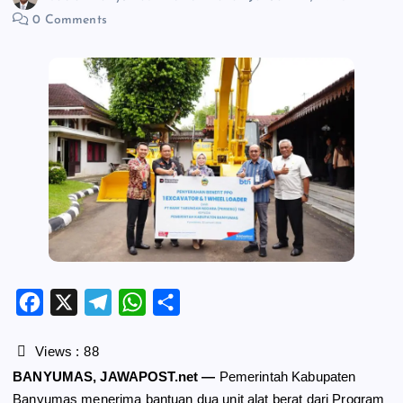
0 Comments
F
X
T
W
S
a
e
h
h
c
l
a
a
Views :
88
e
e
t
r
BANYUMAS, JAWAPOST.net —
Pemerintah Kabupaten
b
g
s
e
Banyumas menerima bantuan dua unit alat berat dari Program