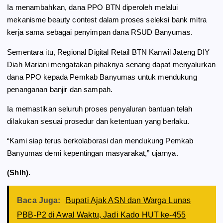
Ia menambahkan, dana PPO BTN diperoleh melalui
mekanisme beauty contest dalam proses seleksi bank mitra
kerja sama sebagai penyimpan dana RSUD Banyumas.
Sementara itu, Regional Digital Retail BTN Kanwil Jateng DIY
Diah Mariani mengatakan pihaknya senang dapat menyalurkan
dana PPO kepada Pemkab Banyumas untuk mendukung
penanganan banjir dan sampah.
Ia memastikan seluruh proses penyaluran bantuan telah
dilakukan sesuai prosedur dan ketentuan yang berlaku.
“Kami siap terus berkolaborasi dan mendukung Pemkab
Banyumas demi kepentingan masyarakat,” ujarnya.
(Shlh).
Baca Juga:
Bupati Ajak ASN dan Warga Lunas
PBB-P2 di Awal Waktu, Jadi Kado HUT ke-455