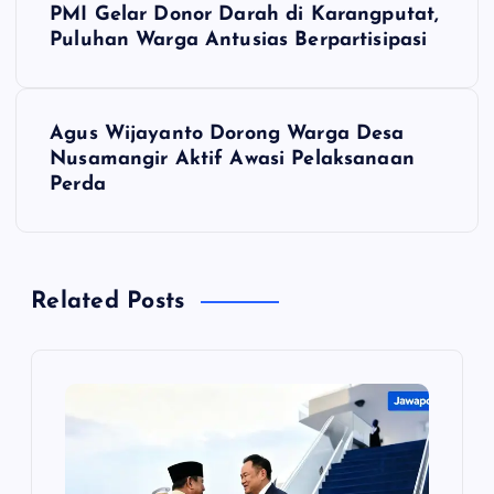
PMI Gelar Donor Darah di Karangputat,
a
Puluhan Warga Antusias Berpartisipasi
v
Agus Wijayanto Dorong Warga Desa
i
Nusamangir Aktif Awasi Pelaksanaan
Perda
g
a
Related Posts
s
i
p
o