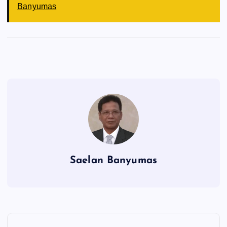
Banyumas
Saelan Banyumas
N