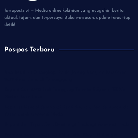
Jawapost.net — Media online kekinian yang nyuguhin berita
aktual, tajam, dan terpercaya. Buka wawasan, update terus tiap
detik!
Pos-pos Terbaru
Dua Residivis Ditangkap, Polda Jateng Bongkar Peredaran
18,59 Gram Sabu di Temanggung
Kapolri Cup 2026 Jadi Panggung Talenta E-Sports, IESPA:
Wadah Luar Biasa
Kapolres Kendal Sambangi Panti Asuhan, Beri Santunan dan
Pesan untuk Generasi Muda
Kapolri dan Tapak Suci, Bersinergi Lindungi Generasi Muda
Prabowo Antar Langsung PM Anutin, Sinyal Hubungan