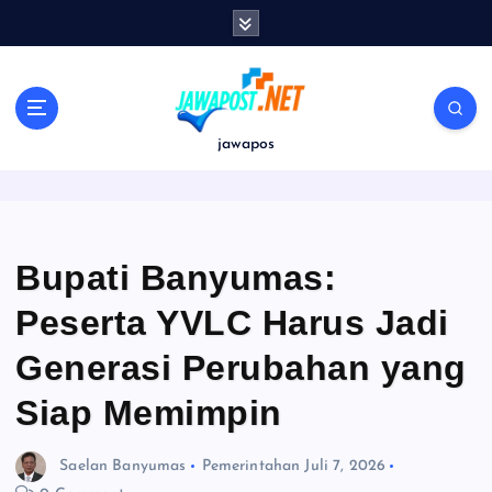
S
k
i
p
t
o
jawapos
c
o
n
t
e
Bupati Banyumas:
n
Peserta YVLC Harus Jadi
t
Generasi Perubahan yang
Siap Memimpin
Saelan Banyumas
Pemerintahan
Juli 7, 2026