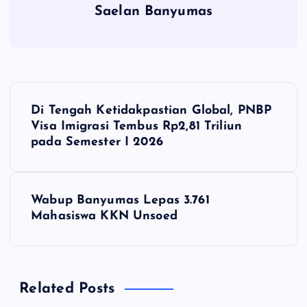
Saelan Banyumas
N
Di Tengah Ketidakpastian Global, PNBP
a
Visa Imigrasi Tembus Rp2,81 Triliun
pada Semester I 2026
v
i
Wabup Banyumas Lepas 3.761
Mahasiswa KKN Unsoed
g
a
Related Posts
s