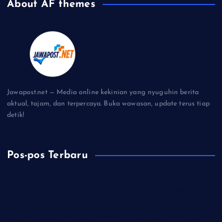
About AF themes
Jawapost.net — Media online kekinian yang nyuguhin berita
aktual, tajam, dan terpercaya. Buka wawasan, update terus tiap
detik!
Pos-pos Terbaru
Residivis Penipu Modus COD Fiktif Dibekuk Tim URC Polres
Sragen
Polsek Kejobong Evakuasi ODGJ yang Mengamuk, Aniaya Ibu