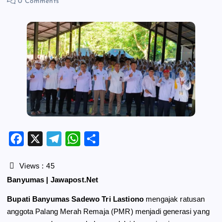
0 Comments
F
X
T
W
S
a
e
h
h
c
l
a
a
Views :
45
e
e
t
r
Banyumas | Jawapost.Net
b
g
s
e
Bupati Banyumas Sadewo Tri Lastiono
mengajak ratusan
o
r
A
anggota Palang Merah Remaja (PMR) menjadi generasi yang
o
a
p