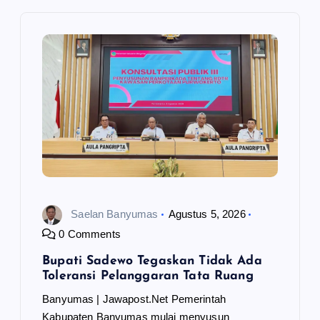
i
p
o
s
Saelan Banyumas
Agustus 5, 2026
0 Comments
Bupati Sadewo Tegaskan Tidak Ada
Toleransi Pelanggaran Tata Ruang
Banyumas | Jawapost.Net Pemerintah
Kabupaten Banyumas mulai menyusun