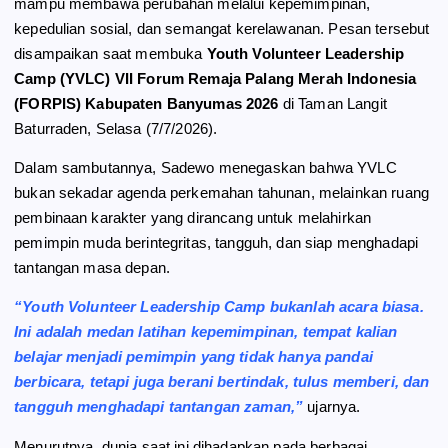
mampu membawa perubahan melalui kepemimpinan,
k
m
p
kepedulian sosial, dan semangat kerelawanan. Pesan tersebut
disampaikan saat membuka
Youth Volunteer Leadership
Camp (YVLC) VII Forum Remaja Palang Merah Indonesia
(FORPIS) Kabupaten Banyumas 2026
di Taman Langit
Baturraden, Selasa (7/7/2026).
Dalam sambutannya, Sadewo menegaskan bahwa YVLC
bukan sekadar agenda perkemahan tahunan, melainkan ruang
pembinaan karakter yang dirancang untuk melahirkan
pemimpin muda berintegritas, tangguh, dan siap menghadapi
tantangan masa depan.
“Youth Volunteer Leadership Camp bukanlah acara biasa.
Ini adalah medan latihan kepemimpinan, tempat kalian
belajar menjadi pemimpin yang tidak hanya pandai
berbicara, tetapi juga berani bertindak, tulus memberi, dan
tangguh menghadapi tantangan zaman,”
ujarnya.
Menurutnya, dunia saat ini dihadapkan pada berbagai