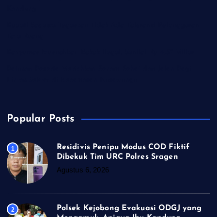
Kandung
Bupati Sadewo Tegaskan Tidak Ada Toleransi Pelanggaran
Tata Ruang
Banyumas Musnahkan Rokok llegal, Senilai Rp 4,37 Miliar
Ratusan Peserta Meriahkan Senam Sehat dan Jalan Pagi
Lintas Sektor di Kecamatan Nusawungu
Popular Posts
Residivis Penipu Modus COD Fiktif
1
Dibekuk Tim URC Polres Sragen
Agustus 6, 2026
Polsek Kejobong Evakuasi ODGJ yang
2