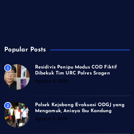
Banyumas Musnahkan Rokok llegal, Senilai Rp 4,37 Miliar
Ratusan Peserta Meriahkan Senam Sehat dan Jalan Pagi
Lintas Sektor di Kecamatan Nusawungu
Popular Posts
Residivis Penipu Modus COD Fiktif
1
Dibekuk Tim URC Polres Sragen
Agustus 6, 2026
Polsek Kejobong Evakuasi ODGJ yang
2
Mengamuk, Aniaya Ibu Kandung
Agustus 5, 2026