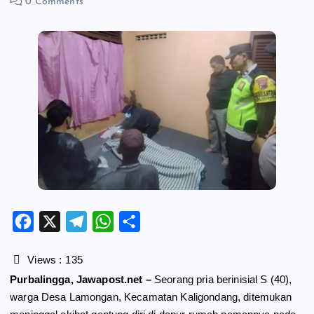
0 Comments
F
X
T
W
S
a
e
h
h
c
l
a
a
Views :
135
e
e
t
r
Purbalingga, Jawapost.net –
Seorang pria berinisial S (40),
b
g
s
e
warga Desa Lamongan, Kecamatan Kaligondang, ditemukan
o
r
A