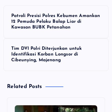
N
Patroli Presisi Polres Kebumen Amankan
a
12 Pemuda Pelaku Balap Liar di
Kawasan BUBK Petanahan
v
i
Tim DVI Polri Diterjunkan untuk
Identifikasi Korban Longsor di
g
Cibeunying, Majenang
a
s
Related Posts
i
p