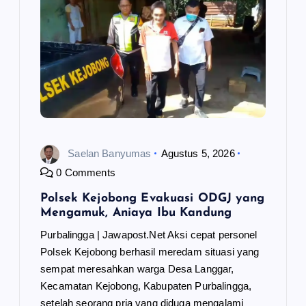
o
s
Saelan Banyumas
Agustus 5, 2026
0 Comments
Polsek Kejobong Evakuasi ODGJ yang
Mengamuk, Aniaya Ibu Kandung
Purbalingga | Jawapost.Net Aksi cepat personel
Polsek Kejobong berhasil meredam situasi yang
sempat meresahkan warga Desa Langgar,
Kecamatan Kejobong, Kabupaten Purbalingga,
setelah seorang pria yang diduga mengalami