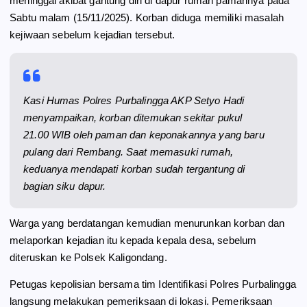
meninggal akibat gantung diri di dapur rumah pamannya pada
o
a
p
Sabtu malam (15/11/2025). Korban diduga memiliki masalah
k
m
p
kejiwaan sebelum kejadian tersebut.
Kasi Humas Polres Purbalingga AKP Setyo Hadi
menyampaikan, korban ditemukan sekitar pukul
21.00 WIB oleh paman dan keponakannya yang baru
pulang dari Rembang. Saat memasuki rumah,
keduanya mendapati korban sudah tergantung di
bagian siku dapur.
Warga yang berdatangan kemudian menurunkan korban dan
melaporkan kejadian itu kepada kepala desa, sebelum
diteruskan ke Polsek Kaligondang.
Petugas kepolisian bersama tim Identifikasi Polres Purbalingga
langsung melakukan pemeriksaan di lokasi. Pemeriksaan