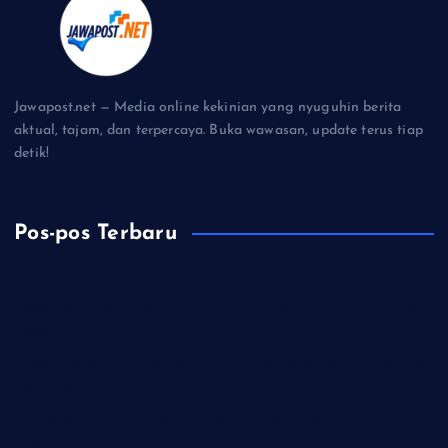
Jawapost.net — Media online kekinian yang nyuguhin berita
aktual, tajam, dan terpercaya. Buka wawasan, update terus tiap
detik!
Pos-pos Terbaru
Residivis Penipu Modus COD Fiktif Dibekuk Tim URC Polres
Sragen
Polsek Kejobong Evakuasi ODGJ yang Mengamuk, Aniaya Ibu
Kandung
Bupati Sadewo Tegaskan Tidak Ada Toleransi Pelanggaran
Tata Ruang