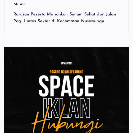
Miliar
Ratusan Peserta Meriahkan Senam Sehat dan Jalan
Pagi Lintas Sektor di Kecamatan Nusawungu