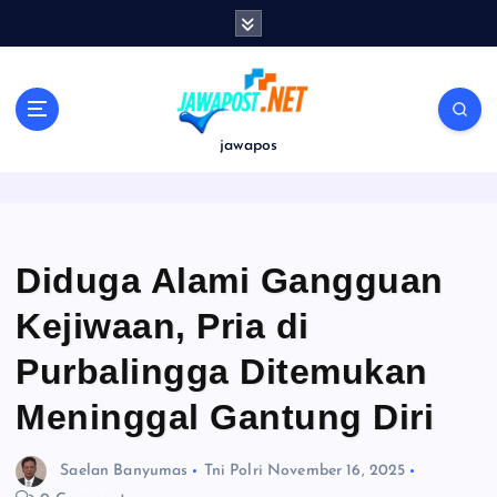
S
k
i
p
t
o
jawapos
c
o
n
t
e
Diduga Alami Gangguan
n
Kejiwaan, Pria di
t
Purbalingga Ditemukan
Meninggal Gantung Diri
Saelan Banyumas
Tni Polri
November 16, 2025