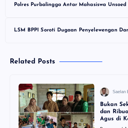
Polres Purbalingga Antar Mahasiswa Unsoed 
a
v
LSM BPPI Soroti Dugaan Penyelewengan Dan
i
g
Related Posts
a
Saelan
s
Bukan Se
i
dan Ribua
Agus di 
p