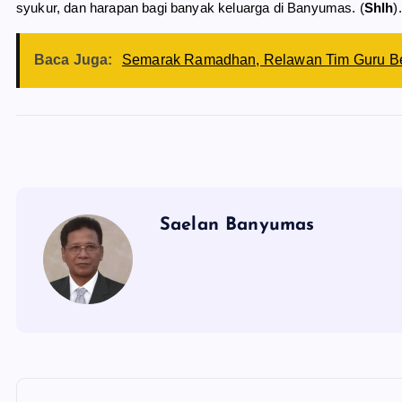
syukur, dan harapan bagi banyak keluarga di Banyumas. (
Shlh
).
Baca Juga:
Semarak Ramadhan, Relawan Tim Guru Be
Saelan Banyumas
N