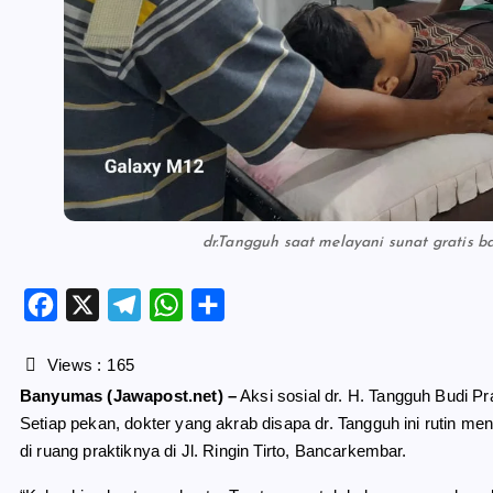
dr.Tangguh saat melayani sunat gratis 
F
X
T
W
S
a
e
h
h
c
l
a
a
Views :
165
e
e
t
r
Banyumas (Jawapost.net) –
Aksi sosial dr. H. Tangguh Budi Pr
b
g
s
e
Setiap pekan, dokter yang akrab disapa dr. Tangguh ini rutin me
o
r
A
di ruang praktiknya di Jl. Ringin Tirto, Bancarkembar.
o
a
p