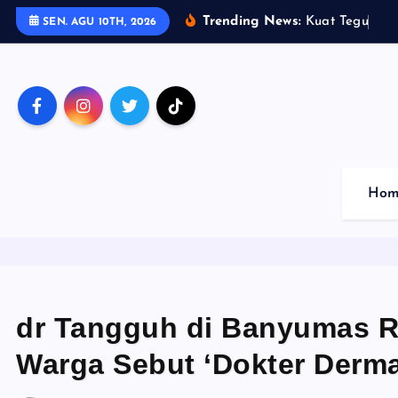
S
Trending News:
K
u
a
t
T
e
g
u
h
K
e
SEN. AGU 10TH, 2026
k
i
p
t
o
c
o
Hom
n
t
e
n
t
dr Tangguh di Banyumas Ru
Warga Sebut ‘Dokter Derm