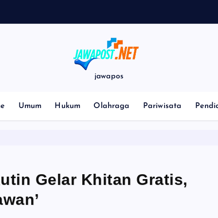
m
b
a
l
i
jawapos
e
Umum
Hukum
Olahraga
Pariwisata
Pendi
tin Gelar Khitan Gratis,
awan’