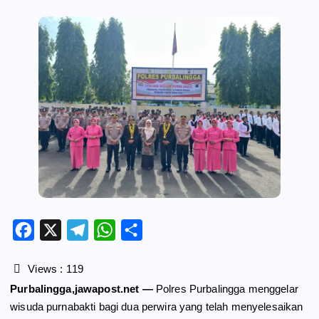
F
X
T
W
S
a
e
h
h
c
l
a
a
Views :
119
e
e
t
r
Purbalingga,jawapost.net —
Polres Purbalingga menggelar
b
g
s
e
wisuda purnabakti bagi dua perwira yang telah menyelesaikan
o
r
A