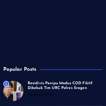
Sragen
Polsek Kejobong Evakuasi ODGJ yang Mengamuk, Aniaya Ibu
Kandung
Bupati Sadewo Tegaskan Tidak Ada Toleransi Pelanggaran
Tata Ruang
Banyumas Musnahkan Rokok llegal, Senilai Rp 4,37 Miliar
Ratusan Peserta Meriahkan Senam Sehat dan Jalan Pagi
Lintas Sektor di Kecamatan Nusawungu
Popular Posts
Residivis Penipu Modus COD Fiktif
1
Dibekuk Tim URC Polres Sragen
Agustus 6, 2026