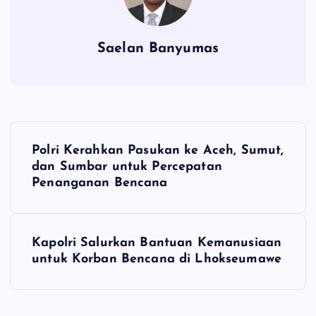
Saelan Banyumas
N
Polri Kerahkan Pasukan ke Aceh, Sumut,
a
dan Sumbar untuk Percepatan
Penanganan Bencana
v
i
Kapolri Salurkan Bantuan Kemanusiaan
untuk Korban Bencana di Lhokseumawe
g
a