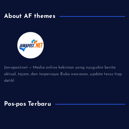
About AF themes
Jawapost.net — Media online kekinian yang nyuguhin berita
aktual, tajam, dan terpercaya. Buka wawasan, update terus tiap
detik!
Pos-pos Terbaru
Residivis Penipu Modus COD Fiktif Dibekuk Tim URC Polres