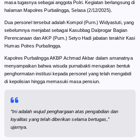
masa tugasnya sebagai anggota Polri. Kegiatan berlangsung di
o
a
p
halaman Mapolres Purbalingga, Selasa (2/12/2025).
k
m
p
Dua personel tersebut adalah Kompol (Purn.) Widyastuti, yang
sebelumnya menjabat sebagai Kasubbag Dalprogar Bagian
Perencanaan dan AKP (Purn.) Setyo Hadi jabatan terakhir Kasi
Humas Polres Purbalingga.
Kapolres Purbalingga AKBP Achmad Akbar dalam amanatnya
menyampaikan bahwa wisuda purnabakti merupakan bentuk
penghormatan institusi kepada personel yang telah mengabdi
di kepolisian hingga memasuki masa pensiun.
“Ini adalah wujud penghargaan atas pengabdian dan
loyalitas yang telah diberikan selama bertugas,”
ujarnya.