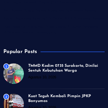
Kuat Teguh Kembali Pimpin JPKP Banyumas
Soni Suroyo Pimpin Squad Nusantara Purwokerto Selatan
Bupati Banyumas Buka MPLS PKBM, 813 ATS Kembali Belajar
Dua Residivis Ditangkap, Polda Jateng Bongkar Peredaran
18,59 Gram Sabu di Temanggung
Popular Posts
TMMD Kodim 0735 Surakarta, Dinilai
1
Sentuh Kebutuhan Warga
Agustus 10, 2026
Kuat Teguh Kembali Pimpin JPKP
2
Banyumas
Agustus 10, 2026