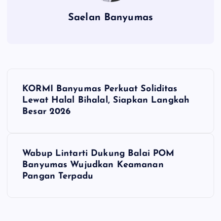
Saelan Banyumas
N
KORMI Banyumas Perkuat Soliditas
a
Lewat Halal Bihalal, Siapkan Langkah
Besar 2026
v
i
Wabup Lintarti Dukung Balai POM
Banyumas Wujudkan Keamanan
g
Pangan Terpadu
a