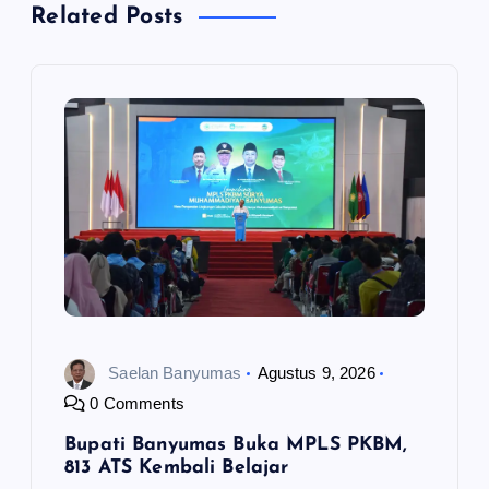
s
Related Posts
i
p
o
s
Saelan Banyumas
Agustus 9, 2026
0 Comments
Bupati Banyumas Buka MPLS PKBM,
813 ATS Kembali Belajar