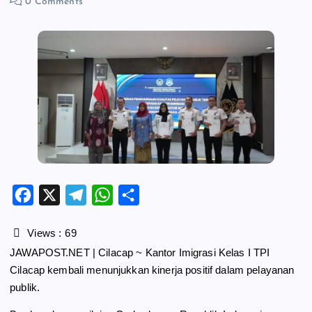
0 Comments
F
X
T
W
S
a
e
h
h
c
l
a
a
Views :
69
e
e
t
r
JAWAPOST.NET | Cilacap ~ Kantor Imigrasi Kelas I TPI
b
g
s
e
Cilacap kembali menunjukkan kinerja positif dalam pelayanan
o
r
A
publik.
o
a
p