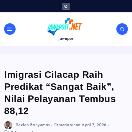
S
k
i
p
t
o
jawapos
c
o
n
t
e
Imigrasi Cilacap Raih
n
Predikat “Sangat Baik”,
t
Nilai Pelayanan Tembus
88,12
Saelan Banyumas
Pemerintahan
April 7, 2026