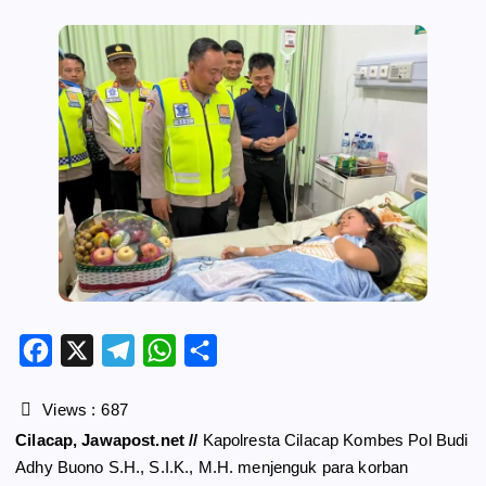
F
X
T
W
S
a
e
h
h
c
l
a
a
Views :
687
e
e
t
r
Cilacap, Jawapost.net //
Kapolresta Cilacap Kombes Pol Budi
b
g
s
e
Adhy Buono S.H., S.I.K., M.H. menjenguk para korban
o
r
A