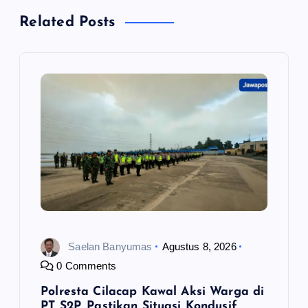
s
Related Posts
i
p
o
s
Saelan Banyumas
Agustus 8, 2026
0 Comments
Polresta Cilacap Kawal Aksi Warga di
PT S2P, Pastikan Situasi Kondusif