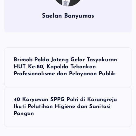
Saelan Banyumas
N
Brimob Polda Jateng Gelar Tasyakuran
a
HUT Ke-80, Kapolda Tekankan
Profesionalisme dan Pelayanan Publik
v
i
40 Karyawan SPPG Polri di Karangreja
Ikuti Pelatihan Higiene dan Sanitasi
g
Pangan
a