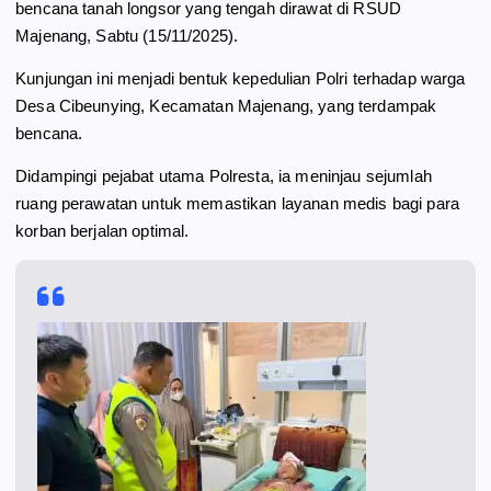
bencana tanah longsor yang tengah dirawat di RSUD
o
a
p
Majenang, Sabtu (15/11/2025).
k
m
p
Kunjungan ini menjadi bentuk kepedulian Polri terhadap warga
Desa Cibeunying, Kecamatan Majenang, yang terdampak
bencana.
Didampingi pejabat utama Polresta, ia meninjau sejumlah
ruang perawatan untuk memastikan layanan medis bagi para
korban berjalan optimal.