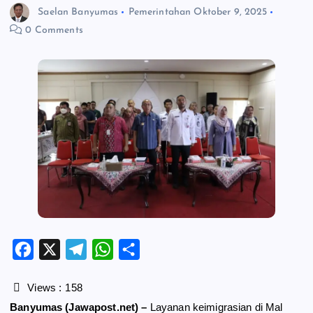
Saelan Banyumas
Pemerintahan
Oktober 9, 2025
0 Comments
F
X
T
W
S
a
e
h
h
c
l
a
a
Views :
158
e
e
t
r
Banyumas (Jawapost.net) –
Layanan keimigrasian di Mal