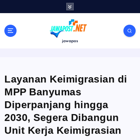
S
k
i
p
t
o
jawapos
c
o
n
t
e
Layanan Keimigrasian di
n
MPP Banyumas
t
Diperpanjang hingga
2030, Segera Dibangun
Unit Kerja Keimigrasian