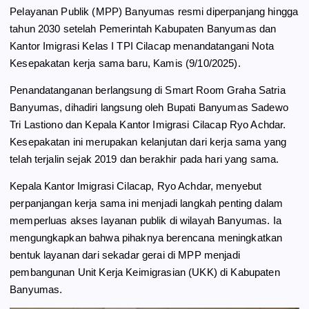
b
g
s
e
Pelayanan Publik (MPP) Banyumas resmi diperpanjang hingga
o
r
A
tahun 2030 setelah Pemerintah Kabupaten Banyumas dan
o
a
p
Kantor Imigrasi Kelas I TPI Cilacap menandatangani Nota
k
m
p
Kesepakatan kerja sama baru, Kamis (9/10/2025).
Penandatanganan berlangsung di Smart Room Graha Satria
Banyumas, dihadiri langsung oleh Bupati Banyumas Sadewo
Tri Lastiono dan Kepala Kantor Imigrasi Cilacap Ryo Achdar.
Kesepakatan ini merupakan kelanjutan dari kerja sama yang
telah terjalin sejak 2019 dan berakhir pada hari yang sama.
Kepala Kantor Imigrasi Cilacap, Ryo Achdar, menyebut
perpanjangan kerja sama ini menjadi langkah penting dalam
memperluas akses layanan publik di wilayah Banyumas. Ia
mengungkapkan bahwa pihaknya berencana meningkatkan
bentuk layanan dari sekadar gerai di MPP menjadi
pembangunan Unit Kerja Keimigrasian (UKK) di Kabupaten
Banyumas.