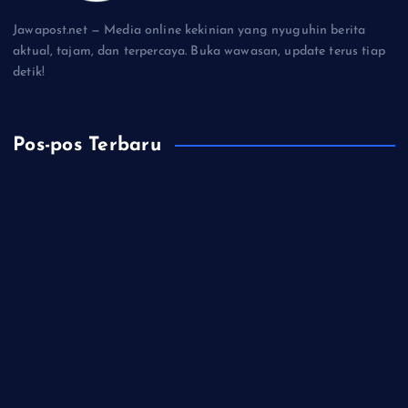
Jawapost.net — Media online kekinian yang nyuguhin berita
aktual, tajam, dan terpercaya. Buka wawasan, update terus tiap
detik!
Pos-pos Terbaru
Kapolri dan Tapak Suci, Bersinergi Lindungi Generasi Muda
Prabowo Antar Langsung PM Anutin, Sinyal Hubungan
Indonesia-Tailan Makin Erat
Polresta Cilacap Kawal Aksi Warga di PT S2P, Pastikan
Situasi Kondusif
Lawan Rentenir Pemkab Banyumas Andalkan Penguatan
Koperasi
Imigrasi Cilacap Buka Layanan Paspor di Hari Minggu, Hadir