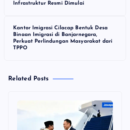
Infrastruktur Resmi Dimulai
v
i
Kantor Imigrasi Cilacap Bentuk Desa
Binaan Imigrasi di Banjarnegara,
g
Perkuat Perlindungan Masyarakat dari
TPPO
a
s
Related Posts
i
p
o
s