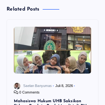
a
Related Posts
s
i
p
o
s
Saelan Banyumas
Juli 8, 2026
0 Comments
Mahasiswa Hukum UHB Saksikan