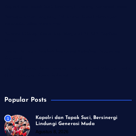
Kapolri dan Tapak Suci, Bersinergi Lindungi Generasi Muda
Prabowo Antar Langsung PM Anutin, Sinyal Hubungan
Indonesia-Tailan Makin Erat
Polresta Cilacap Kawal Aksi Warga di PT S2P, Pastikan
Situasi Kondusif
Lawan Rentenir Pemkab Banyumas Andalkan Penguatan
Koperasi
Imigrasi Cilacap Buka Layanan Paspor di Hari Minggu, Hadir
di CFD dengan Kuota Terbatas
Popular Posts
Kapolri dan Tapak Suci, Bersinergi
1
Lindungi Generasi Muda
Agustus 8, 2026