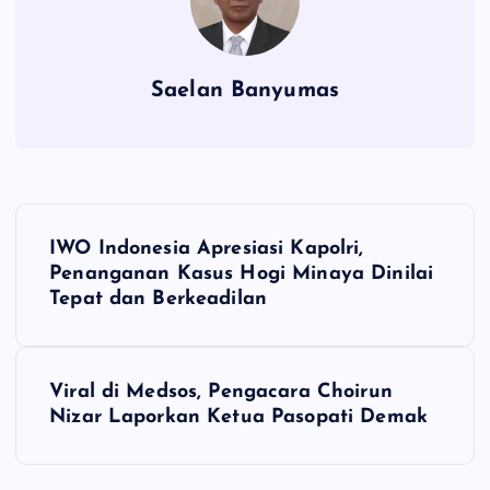
Saelan Banyumas
N
IWO Indonesia Apresiasi Kapolri,
a
Penanganan Kasus Hogi Minaya Dinilai
Tepat dan Berkeadilan
v
i
Viral di Medsos, Pengacara Choirun
Nizar Laporkan Ketua Pasopati Demak
g