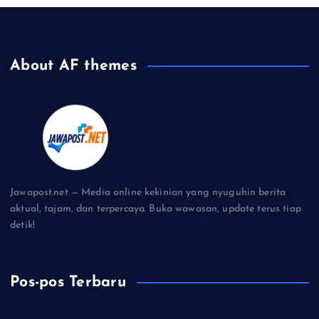
About AF themes
Jawapost.net — Media online kekinian yang nyuguhin berita
aktual, tajam, dan terpercaya. Buka wawasan, update terus tiap
detik!
Pos-pos Terbaru