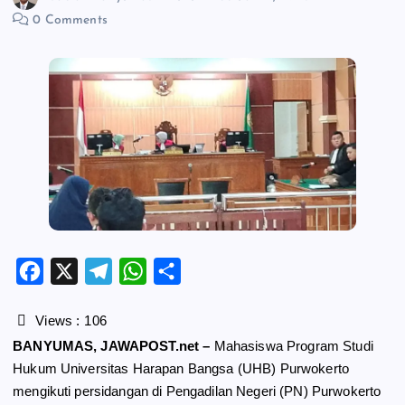
0 Comments
F
X
T
W
S
a
e
h
h
c
l
a
a
Views :
106
e
e
t
r
BANYUMAS, JAWAPOST.net –
Mahasiswa Program Studi
b
g
s
e
Hukum Universitas Harapan Bangsa (UHB) Purwokerto
o
r
A
mengikuti persidangan di Pengadilan Negeri (PN) Purwokerto
o
a
p