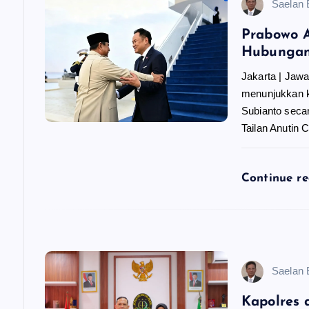
Saelan
s
Prabowo A
i
Hubungan 
Jakarta | Jaw
p
menunjukkan k
Subianto seca
o
Tailan Anutin
s
Continue r
Saelan
Kapolres 