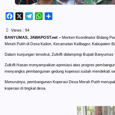
F
X
T
W
S
a
e
h
h
c
l
a
a
Views :
94
e
e
t
r
BANYUMAS, JAWAPOST.net –
Menteri Koordinator Bidang Pa
b
g
s
e
Merah Putih di Desa Kaliori, Kecamatan Kalibagor, Kabupaten B
o
r
A
o
a
p
Dalam kunjungan tersebut, Zulkifli didampingi Bupati Banyum
k
m
p
Zulkifli Hasan menyampaikan apresiasi atas progres pembanguna
menyangka pembangunan gedung koperasi sudah mendekati sel
Menurutnya, pembangunan Koperasi Desa Merah Putih merupaka
koperasi di tingkat desa.