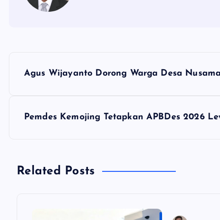
N
Agus Wijayanto Dorong Warga Desa Nusaman
a
v
Pemdes Kemojing Tetapkan APBDes 2026 Le
i
g
Related Posts
a