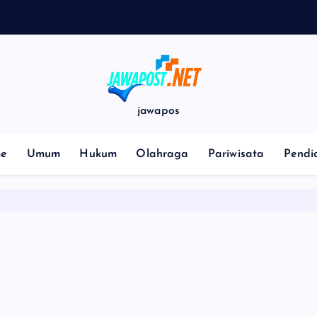
r
L
a
jawapos
e
Umum
Hukum
Olahraga
Pariwisata
Pendi