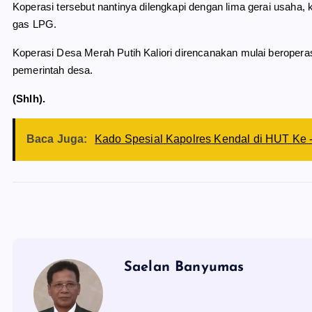
Koperasi tersebut nantinya dilengkapi dengan lima gerai usaha, 
gas LPG.
Koperasi Desa Merah Putih Kaliori direncanakan mulai beropera
pemerintah desa.
(Shlh).
Baca Juga:
Kado Spesial Kapolres Kendal di HUT Ke -8
Saelan Banyumas