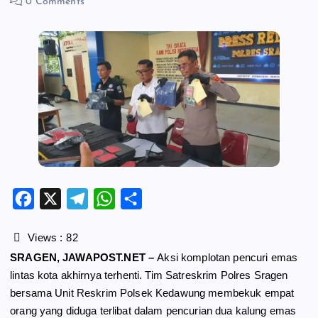
0 Comments
F
X
T
W
S
a
e
h
h
c
l
a
a
Views :
82
e
e
t
r
SRAGEN, JAWAPOST.NET –
Aksi komplotan pencuri emas
b
g
s
e
lintas kota akhirnya terhenti. Tim Satreskrim Polres Sragen
o
r
A
bersama Unit Reskrim Polsek Kedawung membekuk empat
o
a
p
orang yang diduga terlibat dalam pencurian dua kalung emas