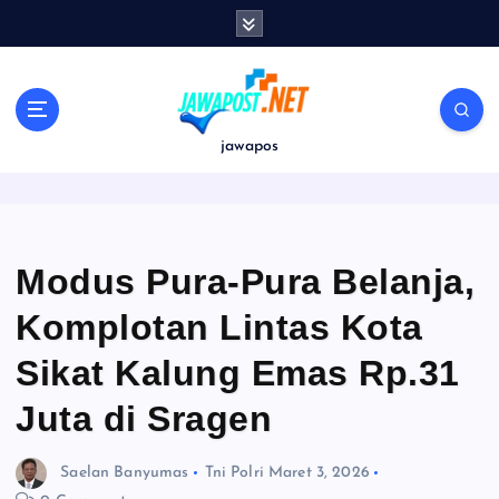
S
k
i
p
t
o
jawapos
c
o
n
t
e
Modus Pura-Pura Belanja,
n
Komplotan Lintas Kota
t
Sikat Kalung Emas Rp.31
Juta di Sragen
Saelan Banyumas
Tni Polri
Maret 3, 2026