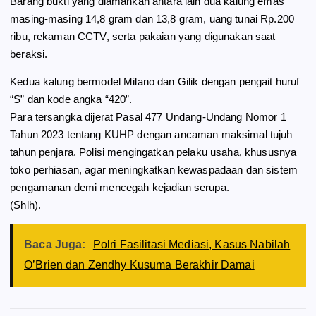
Barang bukti yang diamankan antara lain dua kalung emas
masing-masing 14,8 gram dan 13,8 gram, uang tunai Rp.200
ribu, rekaman CCTV, serta pakaian yang digunakan saat
beraksi.
Kedua kalung bermodel Milano dan Gilik dengan pengait huruf
“S” dan kode angka “420”.
Para tersangka dijerat Pasal 477 Undang-Undang Nomor 1
Tahun 2023 tentang KUHP dengan ancaman maksimal tujuh
tahun penjara. Polisi mengingatkan pelaku usaha, khususnya
toko perhiasan, agar meningkatkan kewaspadaan dan sistem
pengamanan demi mencegah kejadian serupa.
(Shlh).
Baca Juga:
Polri Fasilitasi Mediasi, Kasus Nabilah
O’Brien dan Zendhy Kusuma Berakhir Damai