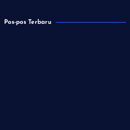
Pos-pos Terbaru
Lawan Rentenir Pemkab Banyumas Andalkan Penguatan
Koperasi
Imigrasi Cilacap Buka Layanan Paspor di Hari Minggu, Hadir
di CFD dengan Kuota Terbatas
Kapolres dan Kejari Kendal Perkuat Penegakan Hukum yang
Profesional
Residivis Penipu Modus COD Fiktif Dibekuk Tim URC Polres
Sragen
Polsek Kejobong Evakuasi ODGJ yang Mengamuk, Aniaya Ibu
Kandung