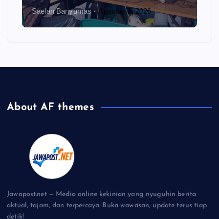
Saelan Banyumas
Agustus 6, 2026
About AF themes
Jawapost.net — Media online kekinian yang nyuguhin berita
aktual, tajam, dan terpercaya. Buka wawasan, update terus tiap
detik!