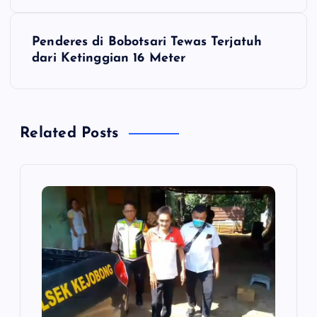
v
i
Penderes di Bobotsari Tewas Terjatuh
dari Ketinggian 16 Meter
g
a
Related Posts
s
i
p
o
s