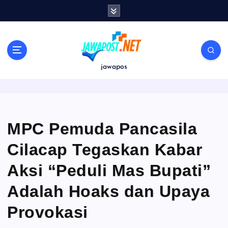
S
k
i
p
t
o
jawapos
c
o
n
t
e
MPC Pemuda Pancasila
n
Cilacap Tegaskan Kabar
t
Aksi “Peduli Mas Bupati”
Adalah Hoaks dan Upaya
Provokasi