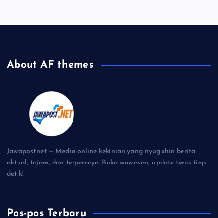
About AF themes
Jawapost.net — Media online kekinian yang nyuguhin berita
aktual, tajam, dan terpercaya. Buka wawasan, update terus tiap
detik!
Pos-pos Terbaru