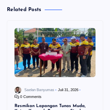
a
Related Posts
s
i
p
o
s
Saelan Banyumas
Juli 31, 2026
0 Comments
Resmikan Lapangan Tunas Muda,