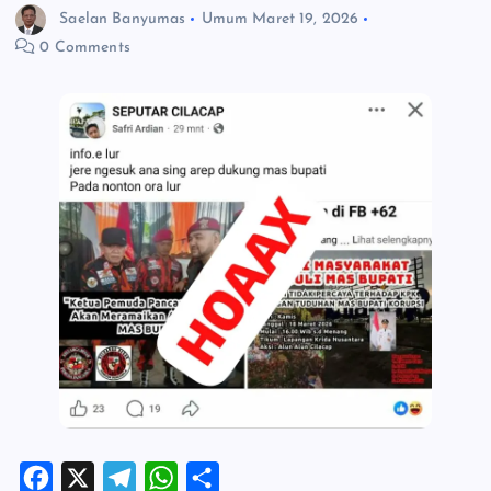
Saelan Banyumas
Umum
Maret 19, 2026
0 Comments
F
X
T
W
S