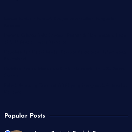
Lawan Rentenir Pemkab Banyumas Andalkan Penguatan
Koperasi
Imigrasi Cilacap Buka Layanan Paspor di Hari Minggu, Hadir
di CFD dengan Kuota Terbatas
Kapolres dan Kejari Kendal Perkuat Penegakan Hukum yang
Profesional
Residivis Penipu Modus COD Fiktif Dibekuk Tim URC Polres
Sragen
Polsek Kejobong Evakuasi ODGJ yang Mengamuk, Aniaya Ibu
Kandung
Popular Posts