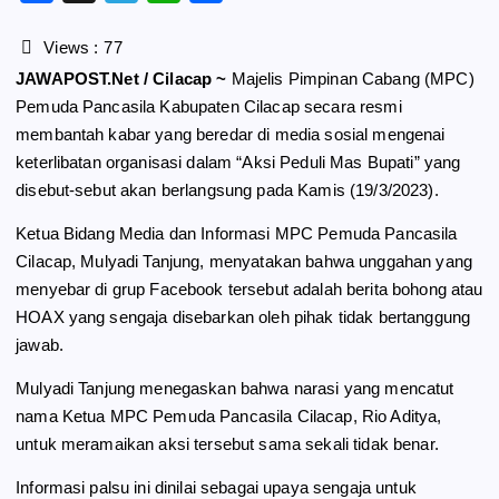
a
e
h
h
c
l
a
a
Views :
77
e
e
t
r
JAWAPOST.Net / Cilacap ~
Majelis Pimpinan Cabang (MPC)
b
g
s
e
Pemuda Pancasila Kabupaten Cilacap secara resmi
o
r
A
membantah kabar yang beredar di media sosial mengenai
o
a
p
keterlibatan organisasi dalam “Aksi Peduli Mas Bupati” yang
k
m
p
disebut-sebut akan berlangsung pada Kamis (19/3/2023).
​Ketua Bidang Media dan Informasi MPC Pemuda Pancasila
Cilacap, Mulyadi Tanjung, menyatakan bahwa unggahan yang
menyebar di grup Facebook tersebut adalah berita bohong atau
HOAX yang sengaja disebarkan oleh pihak tidak bertanggung
jawab.
Mulyadi Tanjung menegaskan bahwa narasi yang mencatut
nama Ketua MPC Pemuda Pancasila Cilacap, Rio Aditya,
untuk meramaikan aksi tersebut sama sekali tidak benar.
​Informasi palsu ini dinilai sebagai upaya sengaja untuk