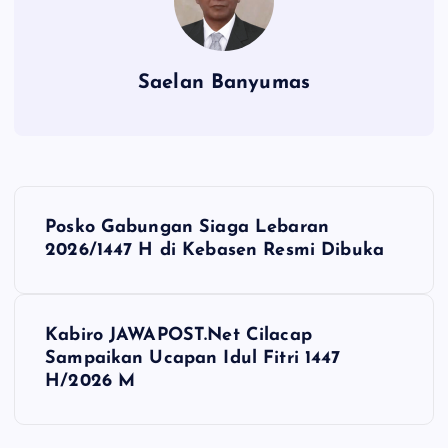
Saelan Banyumas
N
Posko Gabungan Siaga Lebaran
a
2026/1447 H di Kebasen Resmi Dibuka
v
Kabiro JAWAPOST.Net Cilacap
i
Sampaikan Ucapan Idul Fitri 1447
H/2026 M
g