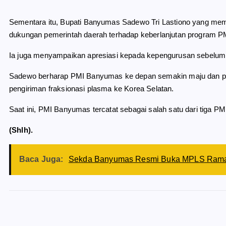
Sementara itu, Bupati Banyumas Sadewo Tri Lastiono yang m
dukungan pemerintah daerah terhadap keberlanjutan program P
Ia juga menyampaikan apresiasi kepada kepengurusan sebelumn
Sadewo berharap PMI Banyumas ke depan semakin maju dan pro
pengiriman fraksionasi plasma ke Korea Selatan.
Saat ini, PMI Banyumas tercatat sebagai salah satu dari tiga P
(Shlh).
Baca Juga:
Sekda Banyumas Resmi Buka MPLS Ram