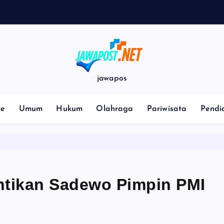
p
jawapos
e
Umum
Hukum
Olahraga
Pariwisata
Pendi
tikan Sadewo Pimpin PMI