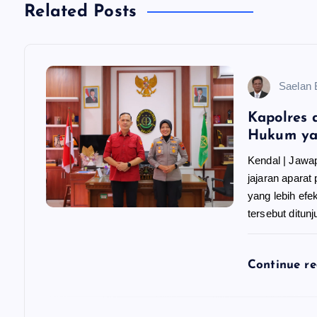
g
Related Posts
a
Saelan
s
Kapolres 
i
Hukum ya
Kendal | Jawa
p
jajaran apara
yang lebih efe
o
tersebut ditu
s
Continue r