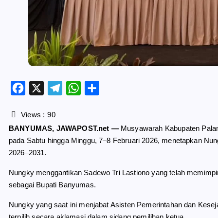
F
X
T
W
S
a
e
h
h
c
l
a
a
Views :
90
e
e
t
r
BANYUMAS, JAWAPOST.net —
Musyawarah Kabupaten Palang
b
g
s
e
pada Sabtu hingga Minggu, 7–8 Februari 2026, menetapkan Nu
o
r
A
2026–2031.
o
a
p
k
m
p
Nungky menggantikan Sadewo Tri Lastiono yang telah memimpi
sebagai Bupati Banyumas.
Nungky yang saat ini menjabat Asisten Pemerintahan dan Kese
terpilih secara aklamasi dalam sidang pemilihan ketua.