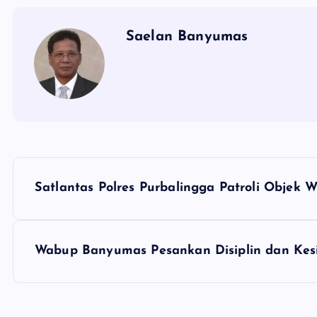
Saelan Banyumas
N
Satlantas Polres Purbalingga Patroli Objek 
a
v
Wabup Banyumas Pesankan Disiplin dan Kesi
i