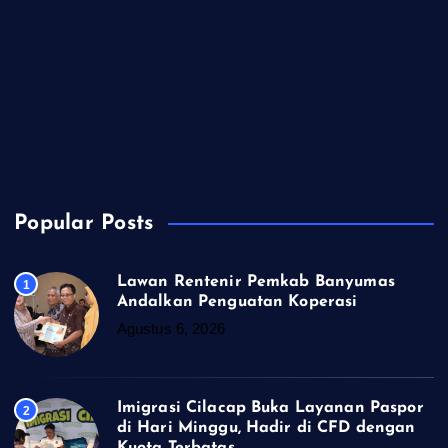
Kapolres dan Kejari Kendal Perkuat Penegakan Hukum yang
Profesional
Residivis Penipu Modus COD Fiktif Dibekuk Tim URC Polres
Sragen
Polsek Kejobong Evakuasi ODGJ yang Mengamuk, Aniaya Ibu
Kandung
Popular Posts
Lawan Rentenir Pemkab Banyumas
1
Andalkan Penguatan Koperasi
Agustus 6, 2026
Imigrasi Cilacap Buka Layanan Paspor
2
di Hari Minggu, Hadir di CFD dengan