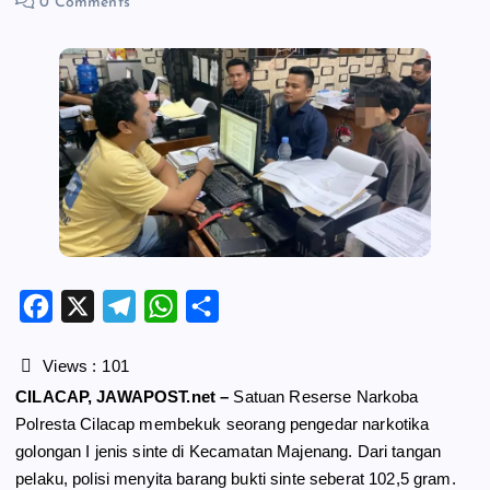
0 Comments
F
X
T
W
S
a
e
h
h
c
l
a
a
Views :
101
e
e
t
r
CILACAP, JAWAPOST.net –
Satuan Reserse Narkoba
b
g
s
e
Polresta Cilacap membekuk seorang pengedar narkotika
o
r
A
golongan I jenis sinte di Kecamatan Majenang. Dari tangan
o
a
p
pelaku, polisi menyita barang bukti sinte seberat 102,5 gram.