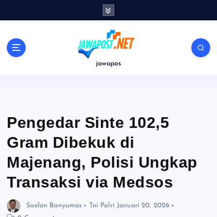
S
k
i
p
t
o
jawapos
c
o
n
t
e
Pengedar Sinte 102,5
n
Gram Dibekuk di
t
Majenang, Polisi Ungkap
Transaksi via Medsos
Saelan Banyumas
Tni Polri
Januari 20, 2026