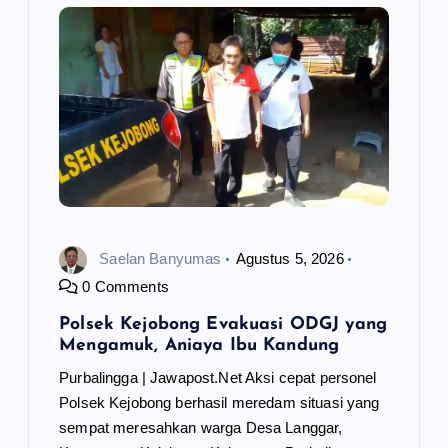
p
o
s
Saelan Banyumas
Agustus 5, 2026
0 Comments
Polsek Kejobong Evakuasi ODGJ yang
Mengamuk, Aniaya Ibu Kandung
Purbalingga | Jawapost.Net Aksi cepat personel
Polsek Kejobong berhasil meredam situasi yang
sempat meresahkan warga Desa Langgar,