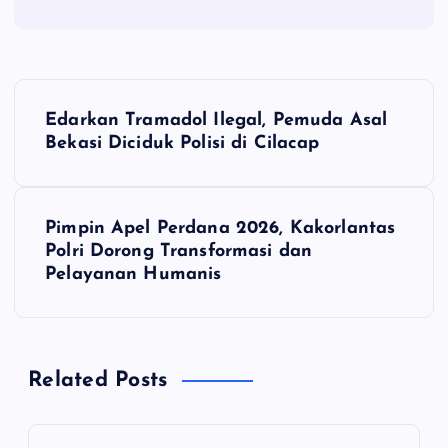
N
Edarkan Tramadol Ilegal, Pemuda Asal
a
Bekasi Diciduk Polisi di Cilacap
v
Pimpin Apel Perdana 2026, Kakorlantas
i
Polri Dorong Transformasi dan
Pelayanan Humanis
g
a
Related Posts
s
i