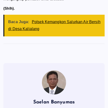
(Shlh).
Baca Juga:
Polsek Kemangkon Salurkan Air Bersih
di Desa Kalialang
Saelan Banyumas