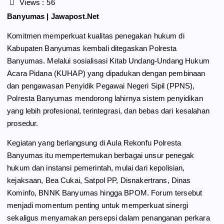
Views :
56
e
e
t
r
Banyumas | Jawapost.Net
b
g
s
e
Komitmen memperkuat kualitas penegakan hukum di
o
r
A
Kabupaten Banyumas kembali ditegaskan Polresta
o
a
p
Banyumas. Melalui sosialisasi Kitab Undang-Undang Hukum
k
m
p
Acara Pidana (KUHAP) yang dipadukan dengan pembinaan
dan pengawasan Penyidik Pegawai Negeri Sipil (PPNS),
Polresta Banyumas mendorong lahirnya sistem penyidikan
yang lebih profesional, terintegrasi, dan bebas dari kesalahan
prosedur.
Kegiatan yang berlangsung di Aula Rekonfu Polresta
Banyumas itu mempertemukan berbagai unsur penegak
hukum dan instansi pemerintah, mulai dari kepolisian,
kejaksaan, Bea Cukai, Satpol PP, Disnakertrans, Dinas
Kominfo, BNNK Banyumas hingga BPOM. Forum tersebut
menjadi momentum penting untuk memperkuat sinergi
sekaligus menyamakan persepsi dalam penanganan perkara