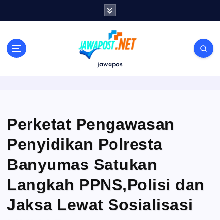
S
k
i
p
t
o
jawapos
c
o
n
t
e
Perketat Pengawasan
n
Penyidikan Polresta
t
Banyumas Satukan
Langkah PPNS,Polisi dan
Jaksa Lewat Sosialisasi