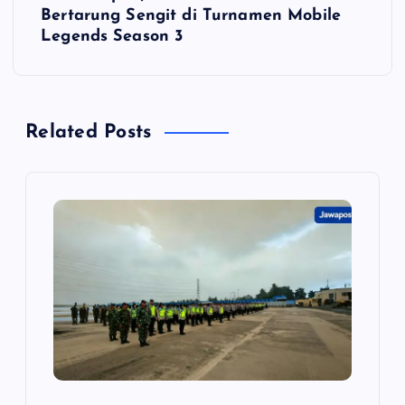
Bertarung Sengit di Turnamen Mobile
g
Legends Season 3
a
s
Related Posts
i
p
o
s