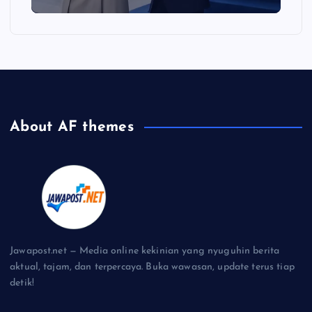
About AF themes
Jawapost.net — Media online kekinian yang nyuguhin berita
aktual, tajam, dan terpercaya. Buka wawasan, update terus tiap
detik!