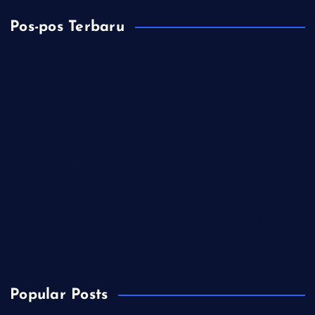
Pos-pos Terbaru
Kapolri dan Tapak Suci, Bersinergi Lindungi Generasi Muda
Prabowo Antar Langsung PM Anutin, Sinyal Hubungan
Indonesia-Tailan Makin Erat
Polresta Cilacap Kawal Aksi Warga di PT S2P, Pastikan
Situasi Kondusif
Lawan Rentenir Pemkab Banyumas Andalkan Penguatan
Koperasi
Imigrasi Cilacap Buka Layanan Paspor di Hari Minggu, Hadir
di CFD dengan Kuota Terbatas
Popular Posts