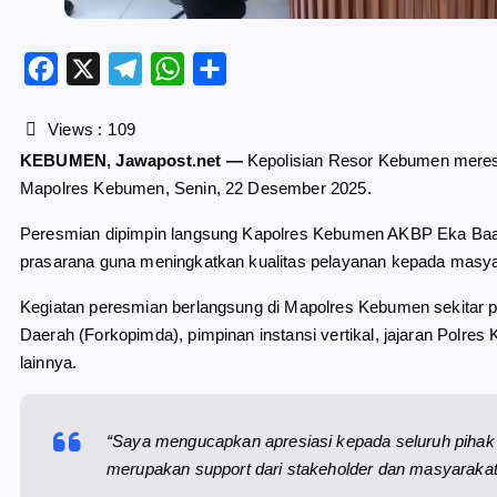
F
X
T
W
S
a
e
h
h
c
l
a
a
Views :
109
e
e
t
r
KEBUMEN, Jawapost.net —
Kepolisian Resor Kebumen meresm
b
g
s
e
Mapolres Kebumen, Senin, 22 Desember 2025.
o
r
A
o
a
p
Peresmian dipimpin langsung Kapolres Kebumen AKBP Eka Baas
k
m
p
prasarana guna meningkatkan kualitas pelayanan kepada masya
Kegiatan peresmian berlangsung di Mapolres Kebumen sekitar p
Daerah (Forkopimda), pimpinan instansi vertikal, jajaran Polr
lainnya.
“Saya mengucapkan apresiasi kepada seluruh pihak 
merupakan support dari stakeholder dan masyarakat,