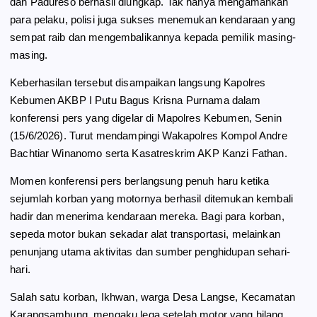
dan Padureso berhasil diungkap. Tak hanya mengamankan
para pelaku, polisi juga sukses menemukan kendaraan yang
sempat raib dan mengembalikannya kepada pemilik masing-
masing.
Keberhasilan tersebut disampaikan langsung Kapolres
Kebumen AKBP I Putu Bagus Krisna Purnama dalam
konferensi pers yang digelar di Mapolres Kebumen, Senin
(15/6/2026). Turut mendampingi Wakapolres Kompol Andre
Bachtiar Winanomo serta Kasatreskrim AKP Kanzi Fathan.
Momen konferensi pers berlangsung penuh haru ketika
sejumlah korban yang motornya berhasil ditemukan kembali
hadir dan menerima kendaraan mereka. Bagi para korban,
sepeda motor bukan sekadar alat transportasi, melainkan
penunjang utama aktivitas dan sumber penghidupan sehari-
hari.
Salah satu korban, Ikhwan, warga Desa Langse, Kecamatan
Karangsambung, mengaku lega setelah motor yang hilang