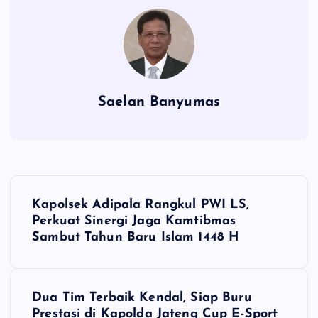
Saelan Banyumas
N
Kapolsek Adipala Rangkul PWI LS,
a
Perkuat Sinergi Jaga Kamtibmas
Sambut Tahun Baru Islam 1448 H
v
i
Dua Tim Terbaik Kendal, Siap Buru
Prestasi di Kapolda Jateng Cup E-Sport