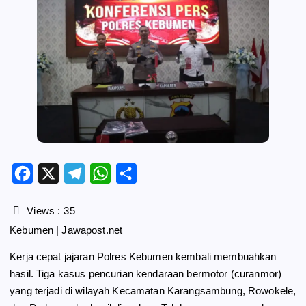
F
X
T
W
S
a
e
h
h
c
l
a
a
Views :
35
e
e
t
r
Kebumen | Jawapost.net
b
g
s
e
Kerja cepat jajaran Polres Kebumen kembali membuahkan
o
r
A
hasil. Tiga kasus pencurian kendaraan bermotor (curanmor)
o
a
p
yang terjadi di wilayah Kecamatan Karangsambung, Rowokele,
k
m
p