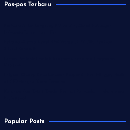
Pos-pos Terbaru
Prabowo Antar Langsung PM Anutin, Sinyal Hubungan
Indonesia-Tailan Makin Erat
Polresta Cilacap Kawal Aksi Warga di PT S2P, Pastikan
Situasi Kondusif
Lawan Rentenir Pemkab Banyumas Andalkan Penguatan
Koperasi
Imigrasi Cilacap Buka Layanan Paspor di Hari Minggu, Hadir
di CFD dengan Kuota Terbatas
Kapolres dan Kejari Kendal Perkuat Penegakan Hukum yang
Profesional
Popular Posts