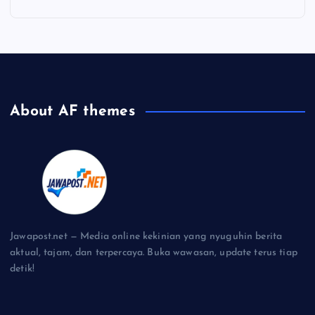
About AF themes
Jawapost.net — Media online kekinian yang nyuguhin berita
aktual, tajam, dan terpercaya. Buka wawasan, update terus tiap
detik!