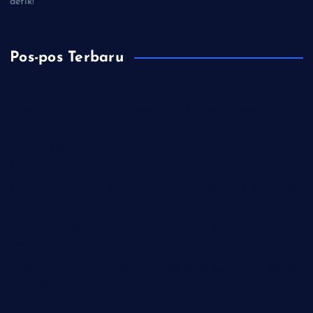
detik!
Pos-pos Terbaru
Lawan Rentenir Pemkab Banyumas Andalkan Penguatan
Koperasi
Imigrasi Cilacap Buka Layanan Paspor di Hari Minggu, Hadir
di CFD dengan Kuota Terbatas
Kapolres dan Kejari Kendal Perkuat Penegakan Hukum yang
Profesional
Residivis Penipu Modus COD Fiktif Dibekuk Tim URC Polres
Sragen
Polsek Kejobong Evakuasi ODGJ yang Mengamuk, Aniaya Ibu
Kandung