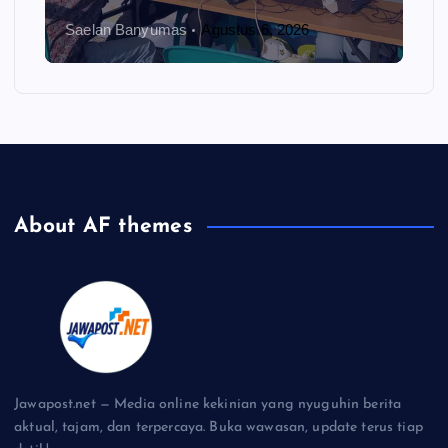
Saelan Banyumas
Agustus 6, 2026
About AF themes
Jawapost.net — Media online kekinian yang nyuguhin berita
aktual, tajam, dan terpercaya. Buka wawasan, update terus tiap