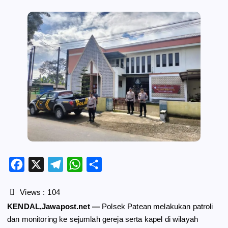
F
X
T
W
S
a
e
h
h
c
l
a
a
Views :
104
e
e
t
r
KENDAL,Jawapost.net —
Polsek Patean melakukan patroli
b
g
s
e
dan monitoring ke sejumlah gereja serta kapel di wilayah
o
r
A