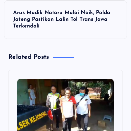
v
Arus Mudik Nataru Mulai Naik, Polda
i
Jateng Pastikan Lalin Tol Trans Jawa
Terkendali
g
a
Related Posts
s
i
p
o
s