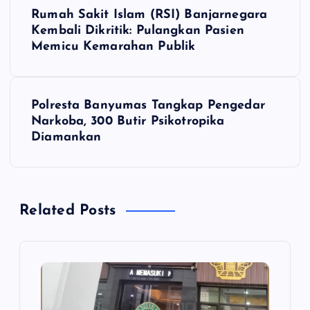
N
Rumah Sakit Islam (RSI) Banjarnegara
a
Kembali Dikritik: Pulangkan Pasien
Memicu Kemarahan Publik
v
i
Polresta Banyumas Tangkap Pengedar
Narkoba, 300 Butir Psikotropika
g
Diamankan
a
s
Related Posts
i
p
o