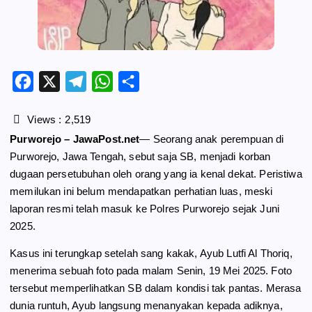
F
X
T
W
S
a
e
h
h
c
l
a
a
Views :
2,519
e
e
t
r
Purworejo – JawaPost.net
— Seorang anak perempuan di
b
g
s
e
Purworejo, Jawa Tengah, sebut saja SB, menjadi korban
o
r
A
dugaan persetubuhan oleh orang yang ia kenal dekat. Peristiwa
o
a
p
memilukan ini belum mendapatkan perhatian luas, meski
k
m
p
laporan resmi telah masuk ke Polres Purworejo sejak Juni
2025.
Kasus ini terungkap setelah sang kakak, Ayub Lutfi Al Thoriq,
menerima sebuah foto pada malam Senin, 19 Mei 2025. Foto
tersebut memperlihatkan SB dalam kondisi tak pantas. Merasa
dunia runtuh, Ayub langsung menanyakan kepada adiknya,