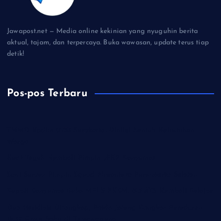
Jawapost.net — Media online kekinian yang nyuguhin berita
aktual, tajam, dan terpercaya. Buka wawasan, update terus tiap
detik!
Pos-pos Terbaru
TMMD Kodim 0735 Surakarta, Dinilai Sentuh Kebutuhan
Warga
Kuat Teguh Kembali Pimpin JPKP Banyumas
Soni Suroyo Pimpin Squad Nusantara Purwokerto Selatan
Bupati Banyumas Buka MPLS PKBM, 813 ATS Kembali Belajar
Dua Residivis Ditangkap, Polda Jateng Bongkar Peredaran
18,59 Gram Sabu di Temanggung