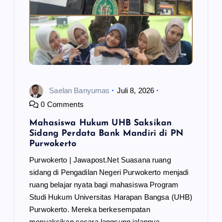
s
Saelan Banyumas
Juli 8, 2026
0 Comments
Mahasiswa Hukum UHB Saksikan
Sidang Perdata Bank Mandiri di PN
Purwokerto
Purwokerto | Jawapost.Net Suasana ruang
sidang di Pengadilan Negeri Purwokerto menjadi
ruang belajar nyata bagi mahasiswa Program
Studi Hukum Universitas Harapan Bangsa (UHB)
Purwokerto. Mereka berkesempatan
menyaksikan secara langsung jalannya…