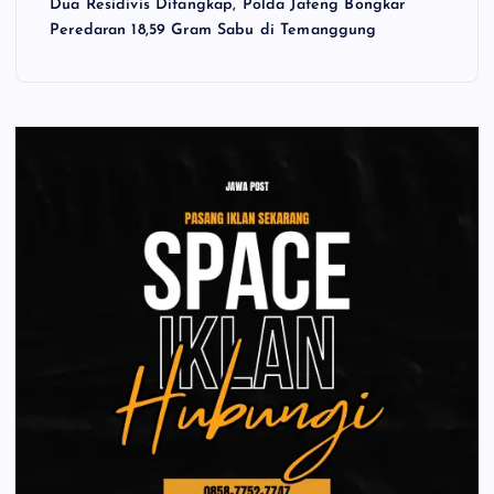
Dua Residivis Ditangkap, Polda Jateng Bongkar
Peredaran 18,59 Gram Sabu di Temanggung