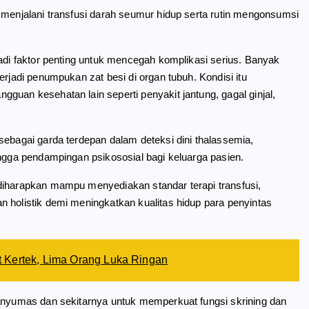
 menjalani transfusi darah seumur hidup serta rutin mengonsumsi
jadi faktor penting untuk mencegah komplikasi serius. Banyak
erjadi penumpukan zat besi di organ tubuh. Kondisi itu
guan kesehatan lain seperti penyakit jantung, gagal ginjal,
sebagai garda terdepan dalam deteksi dini thalassemia,
ingga pendampingan psikososial bagi keluarga pasien.
diharapkan mampu menyediakan standar terapi transfusi,
 holistik demi meningkatkan kualitas hidup para penyintas
 Kertek, Lima Orang Luka Ringan
Banyumas dan sekitarnya untuk memperkuat fungsi skrining dan