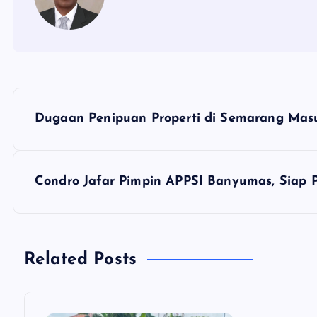
N
Dugaan Penipuan Properti di Semarang Mas
a
v
Condro Jafar Pimpin APPSI Banyumas, Siap 
i
g
Related Posts
a