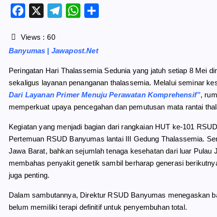
F
X
T
W
S
a
e
h
h
c
l
a
a
Views :
60
e
e
t
r
Banyumas | Jawapost.Net
b
g
s
e
o
r
A
Peringatan Hari Thalassemia Sedunia yang jatuh setiap 8 Me
o
a
p
sekaligus layanan penanganan thalassemia. Melalui seminar k
k
m
p
Dari Layanan Primer Menuju Perawatan Komprehensif”
, rum
memperkuat upaya pencegahan dan pemutusan mata rantai tha
Kegiatan yang menjadi bagian dari rangkaian HUT ke-101 RSUD B
Pertemuan RSUD Banyumas lantai III Gedung Thalassemia. Semin
Jawa Barat, bahkan sejumlah tenaga kesehatan dari luar Pula
membahas penyakit genetik sambil berharap generasi berikutnya t
juga penting.
Dalam sambutannya, Direktur RSUD Banyumas menegaskan bahw
belum memiliki terapi definitif untuk penyembuhan total.