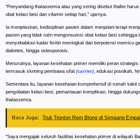
“Penyandang thalassemia atau yang sering disebut thaller harus
obat kelasi besi dan vitamin setiap hari,” ujarnya.
Ia menjelaskan, kedisiplinan pasien dalam menjalani terapi men
pasien yang tidak rutin mengonsumsi obat kelasi besi sehingga t
menyebabkan kadar feritin meningkat dan berpotensi memicu gang
diabetes, hingga osteoporosis.
Menurutnya, layanan kesehatan primer memiliki peran strategis 
termasuk skrining pembawa sifat
(carrier)
, edukasi pranikah, h
Sementara itu, layanan kesehatan komprehensif di rumah sakit 
pengobatan kelasi besi, pemantauan komplikasi, hingga dukungan
thalassemia.
Baca Juga:
Truk Tronton Rem Blong di Simpang Empat
“Saya mengajak seluruh fasilitas kesehatan primer di wilayah 