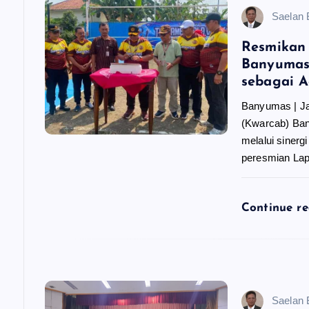
Saelan
s
Resmikan
i
Banyumas
sebagai 
p
Banyumas | J
(Kwarcab) Ba
o
melalui sinerg
peresmian La
s
Continue r
Saelan