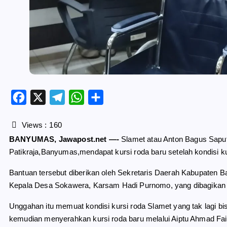
F
X
T
W
S
a
e
h
h
c
l
a
a
Views :
160
e
e
t
r
BANYUMAS, Jawapost.net —-
Slamet atau Anton Bagus Saput
b
g
s
e
Patikraja,Banyumas,mendapat kursi roda baru setelah kondisi ku
o
r
A
o
a
p
Bantuan tersebut diberikan oleh Sekretaris Daerah Kabupaten 
k
m
p
Kepala Desa Sokawera, Karsam Hadi Purnomo, yang dibagikan ul
Unggahan itu memuat kondisi kursi roda Slamet yang tak lagi 
kemudian menyerahkan kursi roda baru melalui Aiptu Ahmad Fai