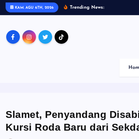
S
Trending News:
K
a
p
o
l
KAM. AGU 6TH, 2026
k
i
p
t
o
c
o
Hom
n
t
e
n
t
Slamet, Penyandang Disabi
Kursi Roda Baru dari Sek