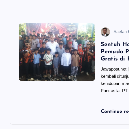
Saelan
Sentuh H
Pemuda Pa
Gratis di 
Jawapost.net 
kembali ditun
kehidupan mas
Pancasila, PT
Continue r