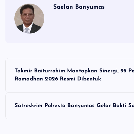
Saelan Banyumas
N
Takmir Baiturrohim Mantapkan Sinergi, 95 P
a
Ramadhan 2026 Resmi Dibentuk
v
Satreskrim Polresta Banyumas Gelar Bakti So
i
g