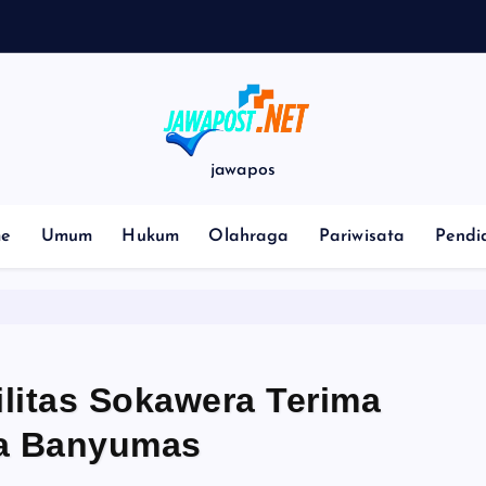
jawapos
e
Umum
Hukum
Olahraga
Pariwisata
Pendi
litas Sokawera Terima
da Banyumas