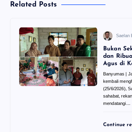
Related Posts
a
s
Saelan
i
Bukan Se
dan Ribua
p
Agus di 
Banyumas | Jaw
o
kembali meng
(25/6/2026), S
s
sahabat, reka
mendatangi…
Continue r