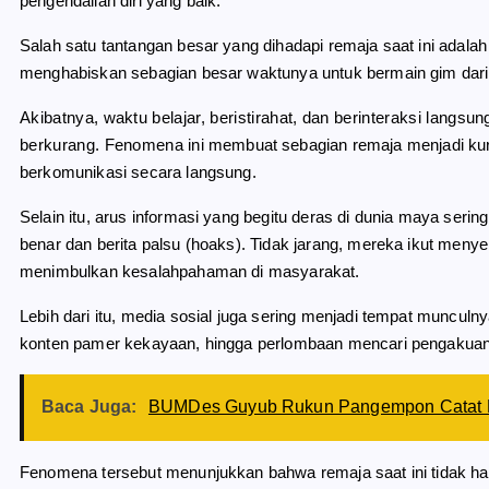
pengendalian diri yang baik.
Salah satu tantangan besar yang dihadapi remaja saat ini adal
menghabiskan sebagian besar waktunya untuk bermain gim darin
Akibatnya, waktu belajar, beristirahat, dan berinteraksi langs
berkurang. Fenomena ini membuat sebagian remaja menjadi kura
berkomunikasi secara langsung.
Selain itu, arus informasi yang begitu deras di dunia maya ser
benar dan berita palsu (hoaks). Tidak jarang, mereka ikut meny
menimbulkan kesalahpahaman di masyarakat.
Lebih dari itu, media sosial juga sering menjadi tempat munculny
konten pamer kekayaan, hingga perlombaan mencari pengakuan me
Baca Juga:
BUMDes Guyub Rukun Pangempon Catat Kem
Fenomena tersebut menunjukkan bahwa remaja saat ini tidak hany