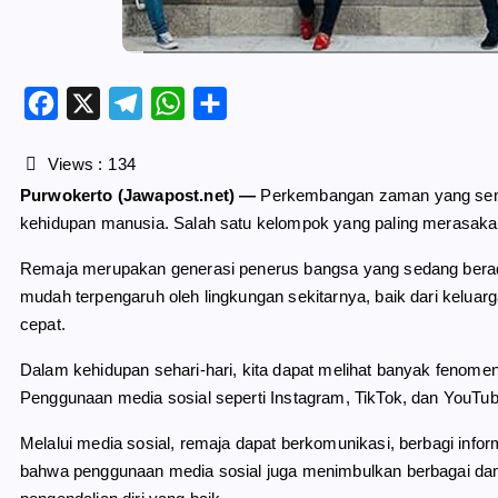
F
X
T
W
S
a
e
h
h
c
l
a
a
Views :
134
e
e
t
r
Purwokerto (Jawapost.net) —
Perkembangan zaman yang sema
b
g
s
e
kehidupan manusia. Salah satu kelompok yang paling merasak
o
r
A
o
a
p
Remaja merupakan generasi penerus bangsa yang sedang berada 
k
m
p
mudah terpengaruh oleh lingkungan sekitarnya, baik dari kelua
cepat.
Dalam kehidupan sehari-hari, kita dapat melihat banyak fenomena 
Penggunaan media sosial seperti Instagram, TikTok, dan YouTub
Melalui media sosial, remaja dapat berkomunikasi, berbagi infor
bahwa penggunaan media sosial juga menimbulkan berbagai damp