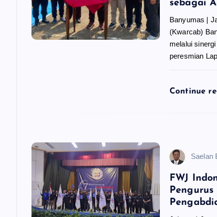
sebagai 
p
Banyumas | J
(Kwarcab) Ba
o
melalui sinerg
peresmian La
s
Continue r
Saelan
FWJ Indo
Pengurus
Pengabdia