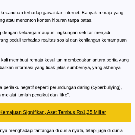
ah kecanduan terhadap gawai dan internet. Banyak remaja yang
g atau menonton konten hiburan tanpa batas.
ung dengan keluarga maupun lingkungan sekitar menjadi
ng peduli terhadap realitas sosial dan kehilangan kemampuan
ing kali membuat remaja kesulitan membedakan antara berita yang
ebarkan informasi yang tidak jelas sumbernya, yang akhirnya
a perilaku negatif seperti perundungan daring (cyberbullying),
lalui jumlah pengikut dan “like”.
ajuan Signifikan, Aset Tembus Rp1,35 Miliar
a menghadapi tantangan di dunia nyata, tetapi juga di dunia