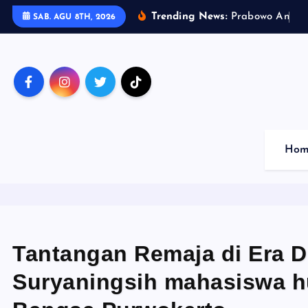
S
Trending News:
P
r
a
b
o
w
o
A
n
t
a
r
SAB. AGU 8TH, 2026
k
i
p
t
o
c
o
Hom
n
t
e
n
t
Tantangan Remaja di Era Dig
Suryaningsih mahasiswa h