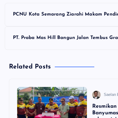
N
PCNU Kota Semarang Ziarahi Makam Pendir
a
v
PT. Praba Mas Hill Bangun Jalan Tembus Gr
i
g
Related Posts
a
Saelan
s
Resmikan
i
Banyumas