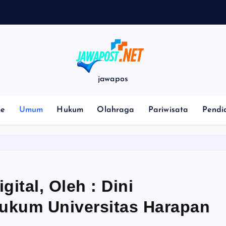
L
a
n
jawapos
e
Umum
Hukum
Olahraga
Pariwisata
Pendi
ital, Oleh : Dini
ukum Universitas Harapan