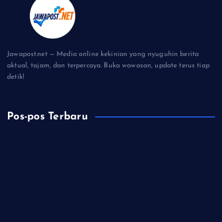
Jawapost.net — Media online kekinian yang nyuguhin berita
aktual, tajam, dan terpercaya. Buka wawasan, update terus tiap
detik!
Pos-pos Terbaru
Kapolres Kendal Sambangi Panti Asuhan, Beri Santunan dan
Pesan untuk Generasi Muda
Kapolri dan Tapak Suci, Bersinergi Lindungi Generasi Muda
Prabowo Antar Langsung PM Anutin, Sinyal Hubungan
Indonesia-Tailan Makin Erat