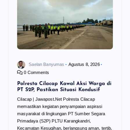
p
o
s
Saelan Banyumas
Agustus 8, 2026
0 Comments
Polresta Cilacap Kawal Aksi Warga di
PT S2P, Pastikan Situasi Kondusif
Cilacap | Jawapost.Net Polresta Cilacap
memastikan kegiatan penyampaian aspirasi
masyarakat di lingkungan PT Sumber Segara
Primadaya (S2P) PLTU Karangkandri,
Kecamatan Kesugihan, berlangsung aman, tertib,