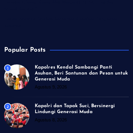
Polresta Cilacap Kawal Aksi Warga di PT S2P, Pastikan
Situasi Kondusif
Lawan Rentenir Pemkab Banyumas Andalkan Penguatan
Koperasi
Popular Posts
Kapolres Kendal Sambangi Panti
1
Asuhan, Beri Santunan dan Pesan untuk
Generasi Muda
Agustus 9, 2026
Kapolri dan Tapak Suci, Bersinergi
2
Lindungi Generasi Muda
Agustus 8, 2026