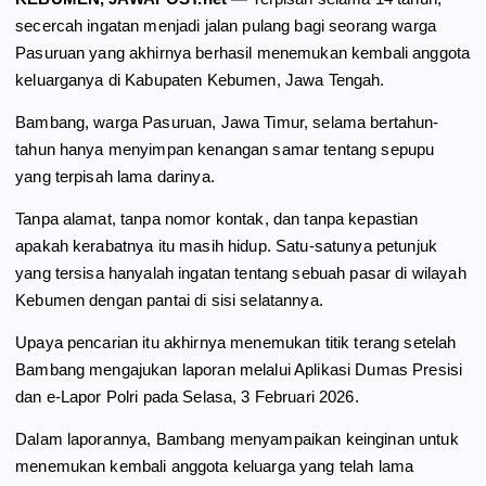
b
g
s
e
secercah ingatan menjadi jalan pulang bagi seorang warga
o
r
A
Pasuruan yang akhirnya berhasil menemukan kembali anggota
o
a
p
keluarganya di Kabupaten Kebumen, Jawa Tengah.
k
m
p
Bambang, warga Pasuruan, Jawa Timur, selama bertahun-
tahun hanya menyimpan kenangan samar tentang sepupu
yang terpisah lama darinya.
Tanpa alamat, tanpa nomor kontak, dan tanpa kepastian
apakah kerabatnya itu masih hidup. Satu-satunya petunjuk
yang tersisa hanyalah ingatan tentang sebuah pasar di wilayah
Kebumen dengan pantai di sisi selatannya.
Upaya pencarian itu akhirnya menemukan titik terang setelah
Bambang mengajukan laporan melalui Aplikasi Dumas Presisi
dan e-Lapor Polri pada Selasa, 3 Februari 2026.
Dalam laporannya, Bambang menyampaikan keinginan untuk
menemukan kembali anggota keluarga yang telah lama