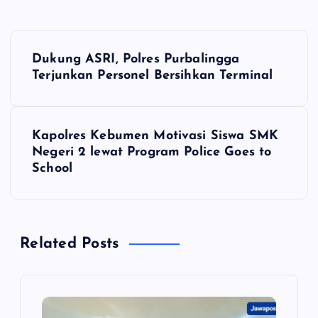
N
Dukung ASRI, Polres Purbalingga
a
Terjunkan Personel Bersihkan Terminal
v
Kapolres Kebumen Motivasi Siswa SMK
i
Negeri 2 lewat Program Police Goes to
School
g
a
Related Posts
s
i