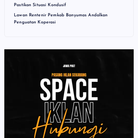
Pastikan Situasi Kondusif
Lawan Rentenir Pemkab Banyumas Andalkan
Penguatan Koperasi