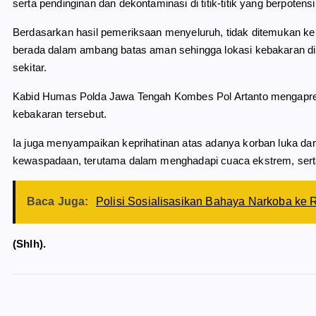
serta pendinginan dan dekontaminasi di titik-titik yang berpotens
Berdasarkan hasil pemeriksaan menyeluruh, tidak ditemukan keb
berada dalam ambang batas aman sehingga lokasi kebakaran di
sekitar.
Kabid Humas Polda Jawa Tengah Kombes Pol Artanto mengapres
kebakaran tersebut.
Ia juga menyampaikan keprihatinan atas adanya korban luka d
kewaspadaan, terutama dalam menghadapi cuaca ekstrem, serta
Baca Juga:
Polisi Sosialisasikan Bahaya Narkoba ke 
(Shlh).