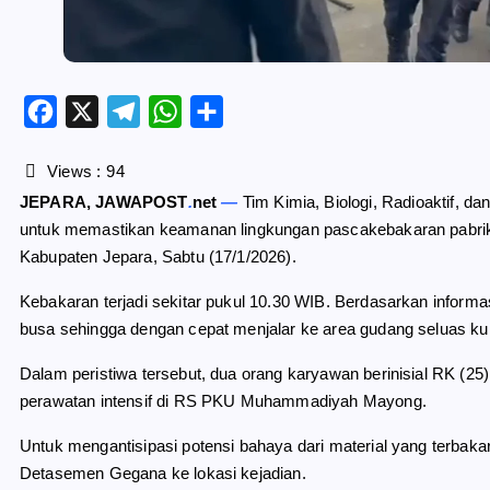
F
X
T
W
S
a
e
h
h
c
l
a
a
Views :
94
e
e
t
r
JEPARA, JAWAPOST
.
net
—
Tim Kimia, Biologi, Radioaktif, 
b
g
s
e
untuk memastikan keamanan lingkungan pascakebakaran pabrik 
o
r
A
Kabupaten Jepara, Sabtu (17/1/2026).
o
a
p
k
m
p
Kebakaran terjadi sekitar pukul 10.30 WIB. Berdasarkan informa
busa sehingga dengan cepat menjalar ke area gudang seluas kur
Dalam peristiwa tersebut, dua orang karyawan berinisial RK (25
perawatan intensif di RS PKU Muhammadiyah Mayong.
Untuk mengantisipasi potensi bahaya dari material yang terb
Detasemen Gegana ke lokasi kejadian.