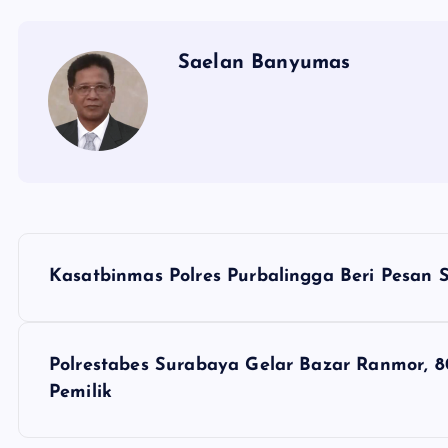
Saelan Banyumas
N
Kasatbinmas Polres Purbalingga Beri Pesan
a
v
Polrestabes Surabaya Gelar Bazar Ranmor, 8
Pemilik
i