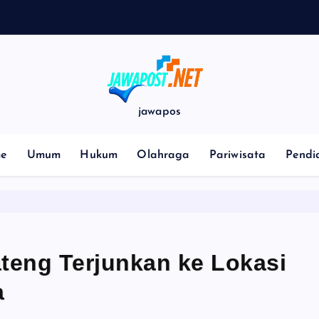
0
2
6
jawapos
e
Umum
Hukum
Olahraga
Pariwisata
Pendi
teng Terjunkan ke Lokasi
a