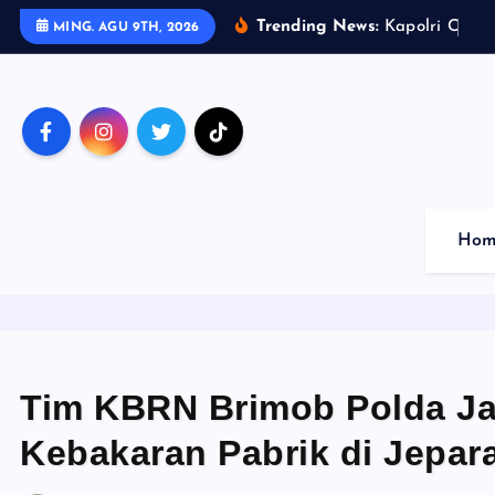
S
Trending News:
K
a
p
o
l
r
i
C
u
p
2
MING. AGU 9TH, 2026
k
i
p
t
o
c
o
Hom
n
t
e
n
t
Tim KBRN Brimob Polda Ja
Kebakaran Pabrik di Jepar