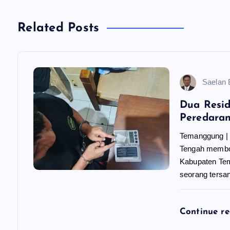
g
Related Posts
a
s
Saelan
i
Dua Resid
Peredara
p
Temanggung | 
Tengah membon
o
Kabupaten Te
seorang tersa
s
Continue r