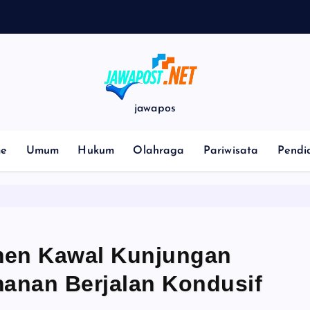
L
a
n
jawapos
e
Umum
Hukum
Olahraga
Pariwisata
Pendi
men Kawal Kunjungan
anan Berjalan Kondusif