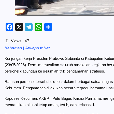
F
X
T
W
S
a
e
h
h
c
l
a
a
Views :
47
e
e
t
r
Kebumen | Jawapost.Net
b
g
s
e
o
r
A
Kunjungan kerja Presiden Prabowo Subianto di Kabupaten Kebu
o
a
p
(23/05/2026). Demi memastikan seluruh rangkaian kegiatan ber
k
m
p
personel gabungan ke sejumlah titik pengamanan strategis.
Ratusan personel tersebut disebar dalam berbagai satuan tuga
Kebumen. Pengamanan dilakukan secara terpadu bersama unsur T
Kapolres Kebumen, AKBP I Putu Bagus Krisna Purnama, mengata
memastikan situasi tetap aman, tertib, dan terkendali.