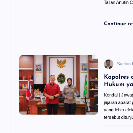
Tailan Anutin
s
Continue r
Saelan
Kapolres 
Hukum ya
Kendal | Jawa
jajaran apara
yang lebih efe
tersebut ditu