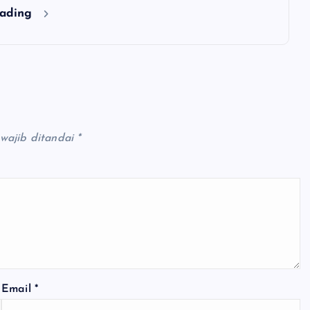
eading
wajib ditandai
*
Email
*