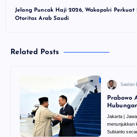
v
Jelang Puncak Haji 2026, Wakapolri Perkuat
Otoritas Arab Saudi
i
g
Related Posts
a
s
Saelan
i
Prabowo A
Hubungan 
p
Jakarta | Jaw
menunjukkan k
o
Subianto seca