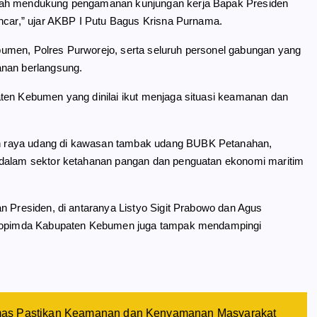
elah mendukung pengamanan kunjungan kerja Bapak Presiden
ancar,” ujar AKBP I Putu Bagus Krisna Purnama.
umen, Polres Purworejo, serta seluruh personel gabungan yang
anan berlangsung.
ten Kebumen yang dinilai ikut menjaga situasi keamanan dan
n raya udang di kawasan tambak udang BUBK Petanahan,
 dalam sektor ketahanan pangan dan penguatan ekonomi maritim
n Presiden, di antaranya Listyo Sigit Prabowo dan Agus
orkopimda Kabupaten Kebumen juga tampak mendampingi
mas Pastikan Keamanan dan Kenyamanan Masyarakat