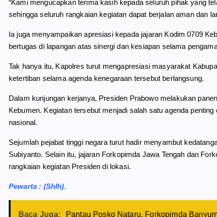
“Kami mengucapkan terima kasih kepada seluruh pihak yang t
sehingga seluruh rangkaian kegiatan dapat berjalan aman dan l
Ia juga menyampaikan apresiasi kepada jajaran Kodim 0709 Keb
bertugas di lapangan atas sinergi dan kesiapan selama pengam
Tak hanya itu, Kapolres turut mengapresiasi masyarakat Kabupa
ketertiban selama agenda kenegaraan tersebut berlangsung.
Dalam kunjungan kerjanya, Presiden Prabowo melakukan pane
Kebumen. Kegiatan tersebut menjadi salah satu agenda penting
nasional.
Sejumlah pejabat tinggi negara turut hadir menyambut kedatanga
Subiyanto. Selain itu, jajaran Forkopimda Jawa Tengah dan F
rangkaian kegiatan Presiden di lokasi.
Pewarta : (Shlh).
Baca Juga:
Pantau Posko Nataru, Forkopimda Banyu