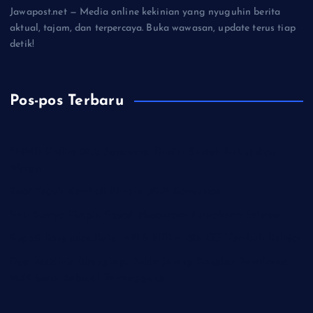
Jawapost.net — Media online kekinian yang nyuguhin berita
aktual, tajam, dan terpercaya. Buka wawasan, update terus tiap
detik!
Pos-pos Terbaru
TMMD Kodim 0735 Surakarta, Dinilai Sentuh Kebutuhan
Warga
Kuat Teguh Kembali Pimpin JPKP Banyumas
Soni Suroyo Pimpin Squad Nusantara Purwokerto Selatan
Bupati Banyumas Buka MPLS PKBM, 813 ATS Kembali Belajar
Dua Residivis Ditangkap, Polda Jateng Bongkar Peredaran
18,59 Gram Sabu di Temanggung