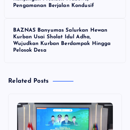
a
Pengamanan Berjalan Kondusif
v
i
BAZNAS Banyumas Salurkan Hewan
Kurban Usai Sholat Idul Adha,
g
Wujudkan Kurban Berdampak Hingga
Pelosok Desa
a
s
Related Posts
i
p
o
s