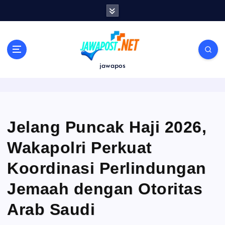
S
k
i
p
t
o
jawapos
c
o
n
t
e
Jelang Puncak Haji 2026,
n
Wakapolri Perkuat
t
Koordinasi Perlindungan
Jemaah dengan Otoritas
Arab Saudi