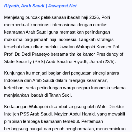
e
e
t
r
Riyadh, Arab Saudi | Jawapost.Net
b
g
s
e
Menjelang puncak pelaksanaan ibadah haji 2026, Polri
o
r
A
memperkuat koordinasi internasional dengan otoritas
o
a
p
keamanan Arab Saudi guna memastikan perlindungan
k
m
p
maksimal bagi jemaah haji Indonesia. Langkah strategis
tersebut diwujudkan melalui lawatan Wakapolri Komjen Pol.
Prof. Dr. Dedi Prasetyo bersama tim ke kantor Presidency of
State Security (PSS) Arab Saudi di Riyadh, Jumat (22/5).
Kunjungan itu menjadi bagian dari penguatan sinergi antara
Indonesia dan Arab Saudi dalam menjaga keamanan,
ketertiban, serta perlindungan warga negara Indonesia selama
menjalankan ibadah di Tanah Suci.
Kedatangan Wakapolri disambut langsung oleh Wakil Direktur
Intelijen PSS Arab Saudi, Mayjen Abdul Hamid, yang mewakili
pimpinan lembaga keamanan tersebut. Pertemuan
berlangsung hangat dan penuh penghormatan, mencerminkan