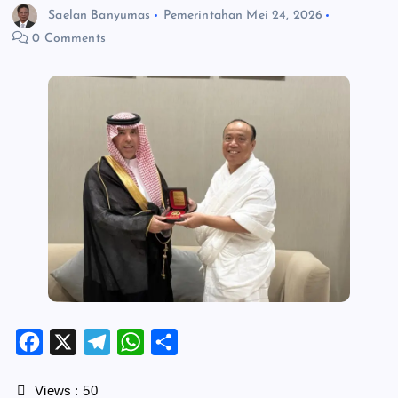
Saelan Banyumas
Pemerintahan
Mei 24, 2026
0 Comments
F
X
T
W
S
a
e
h
h
c
l
a
a
Views :
50