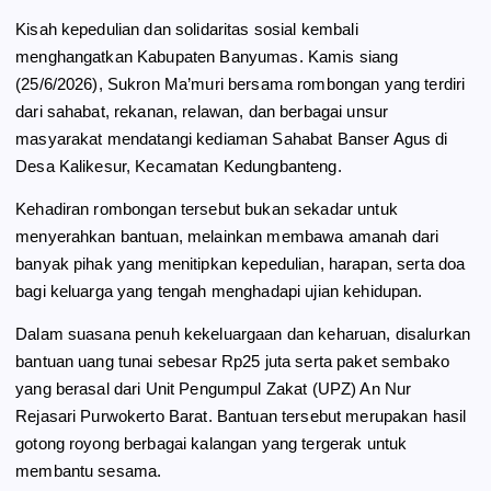
b
g
s
e
Kisah kepedulian dan solidaritas sosial kembali
o
r
A
menghangatkan Kabupaten Banyumas. Kamis siang
o
a
p
(25/6/2026), Sukron Ma’muri bersama rombongan yang terdiri
k
m
p
dari sahabat, rekanan, relawan, dan berbagai unsur
masyarakat mendatangi kediaman Sahabat Banser Agus di
Desa Kalikesur, Kecamatan Kedungbanteng.
Kehadiran rombongan tersebut bukan sekadar untuk
menyerahkan bantuan, melainkan membawa amanah dari
banyak pihak yang menitipkan kepedulian, harapan, serta doa
bagi keluarga yang tengah menghadapi ujian kehidupan.
Dalam suasana penuh kekeluargaan dan keharuan, disalurkan
bantuan uang tunai sebesar Rp25 juta serta paket sembako
yang berasal dari Unit Pengumpul Zakat (UPZ) An Nur
Rejasari Purwokerto Barat. Bantuan tersebut merupakan hasil
gotong royong berbagai kalangan yang tergerak untuk
membantu sesama.