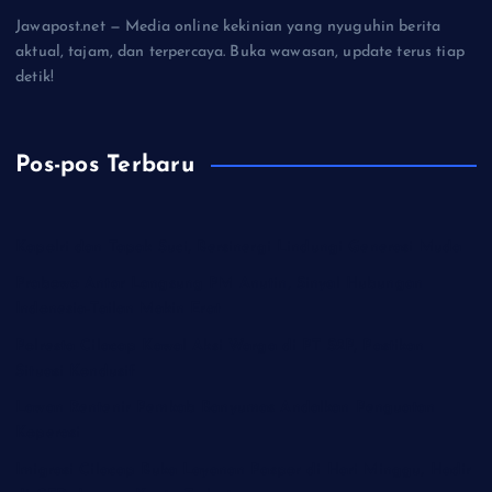
Jawapost.net — Media online kekinian yang nyuguhin berita
aktual, tajam, dan terpercaya. Buka wawasan, update terus tiap
detik!
Pos-pos Terbaru
Kapolri dan Tapak Suci, Bersinergi Lindungi Generasi Muda
Prabowo Antar Langsung PM Anutin, Sinyal Hubungan
Indonesia-Tailan Makin Erat
Polresta Cilacap Kawal Aksi Warga di PT S2P, Pastikan
Situasi Kondusif
Lawan Rentenir Pemkab Banyumas Andalkan Penguatan
Koperasi
Imigrasi Cilacap Buka Layanan Paspor di Hari Minggu, Hadir