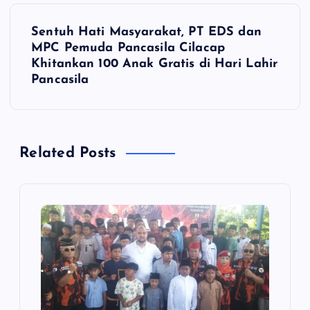
N
Sentuh Hati Masyarakat, PT EDS dan
a
MPC Pemuda Pancasila Cilacap
Khitankan 100 Anak Gratis di Hari Lahir
v
Pancasila
i
g
Related Posts
a
s
i
p