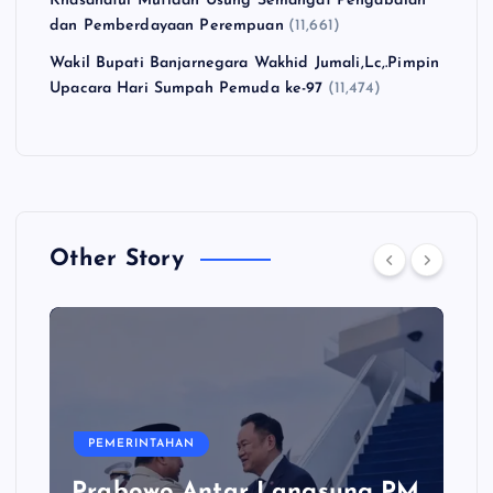
Khasanatul Mufidah Usung Semangat Pengabdian
dan Pemberdayaan Perempuan
(11,661)
Wakil Bupati Banjarnegara Wakhid Jumali,Lc,.Pimpin
Upacara Hari Sumpah Pemuda ke-97
(11,474)
Other Story
PEMERINTAHAN
Prabowo Antar Langsung PM