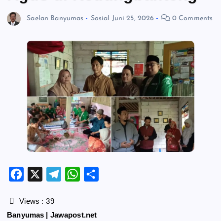
Saelan Banyumas
Sosial
Juni 25, 2026
0 Comments
F
X
T
W
S
a
e
h
h
c
l
a
a
Views :
39
e
e
t
r
Banyumas | Jawapost.net