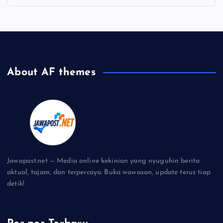
About AF themes
Jawapost.net — Media online kekinian yang nyuguhin berita
aktual, tajam, dan terpercaya. Buka wawasan, update terus tiap
detik!