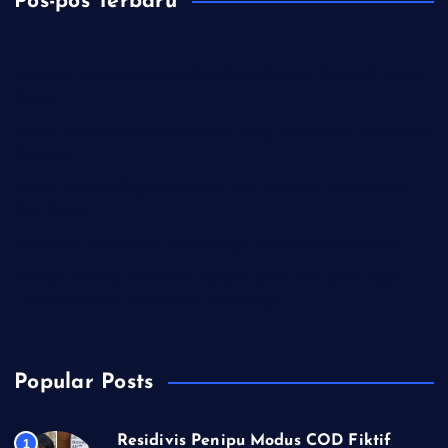
Pos-pos Terbaru
Residivis Penipu Modus COD Fiktif Dibekuk Tim URC Polres
Sragen
Polsek Kejobong Evakuasi ODGJ yang Mengamuk, Aniaya Ibu
Kandung
Bupati Sadewo Tegaskan Tidak Ada Toleransi Pelanggaran
Tata Ruang
Banyumas Musnahkan Rokok llegal, Senilai Rp 4,37 Miliar
Ratusan Peserta Meriahkan Senam Sehat dan Jalan Pagi
Lintas Sektor di Kecamatan Nusawungu
Popular Posts
Residivis Penipu Modus COD Fiktif
1