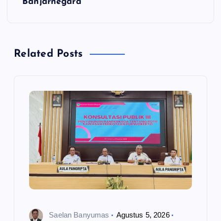
g
Banjarnegara
a
s
Related Posts
i
p
o
s
Saelan Banyumas
Agustus 5, 2026