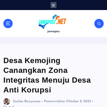
S
k
i
p
t
o
jawapos
c
o
n
t
e
Desa Kemojing
n
Canangkan Zona
t
Integritas Menuju Desa
Anti Korupsi
Saelan Banyumas
Pemerintahan
Oktober 8, 2025