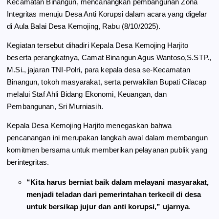
Kecamatan Binangun, mencanangkan pembangunan Zona
o
r
A
Integritas menuju Desa Anti Korupsi dalam acara yang digelar
o
a
p
di Aula Balai Desa Kemojing, Rabu (8/10/2025).
k
m
p
Kegiatan tersebut dihadiri Kepala Desa Kemojing Harjito
beserta perangkatnya, Camat Binangun Agus Wantoso,S.STP.,
M.Si., jajaran TNI-Polri, para kepala desa se-Kecamatan
Binangun, tokoh masyarakat, serta perwakilan Bupati Cilacap
melalui Staf Ahli Bidang Ekonomi, Keuangan, dan
Pembangunan, Sri Murniasih.
Kepala Desa Kemojing Harjito menegaskan bahwa
pencanangan ini merupakan langkah awal dalam membangun
komitmen bersama untuk memberikan pelayanan publik yang
berintegritas.
“Kita harus berniat baik dalam melayani masyarakat,
menjadi teladan dari pemerintahan terkecil di desa
untuk bersikap jujur dan anti korupsi,” ujarnya
.