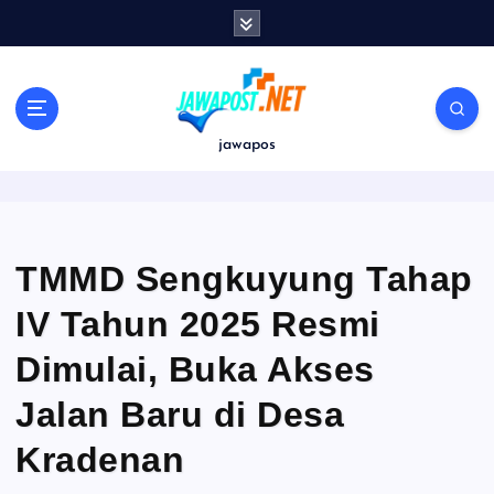
S
k
i
p
t
o
jawapos
c
o
n
t
e
TMMD Sengkuyung Tahap
n
IV Tahun 2025 Resmi
t
Dimulai, Buka Akses
Jalan Baru di Desa
Kradenan