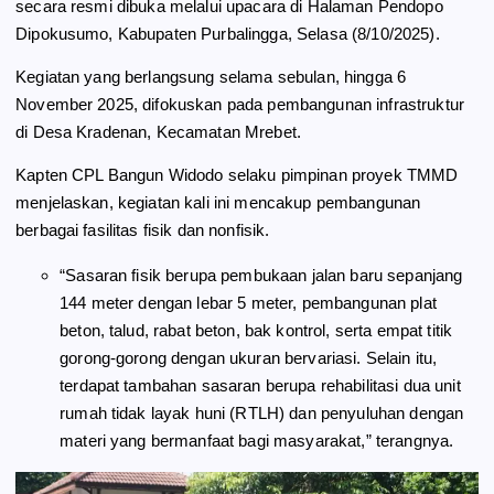
secara resmi dibuka melalui upacara di Halaman Pendopo
o
a
p
Dipokusumo, Kabupaten Purbalingga, Selasa (8/10/2025).
k
m
p
Kegiatan yang berlangsung selama sebulan, hingga 6
November 2025, difokuskan pada pembangunan infrastruktur
di Desa Kradenan, Kecamatan Mrebet.
Kapten CPL Bangun Widodo selaku pimpinan proyek TMMD
menjelaskan, kegiatan kali ini mencakup pembangunan
berbagai fasilitas fisik dan nonfisik.
“Sasaran fisik berupa pembukaan jalan baru sepanjang
144 meter dengan lebar 5 meter, pembangunan plat
beton, talud, rabat beton, bak kontrol, serta empat titik
gorong-gorong dengan ukuran bervariasi. Selain itu,
terdapat tambahan sasaran berupa rehabilitasi dua unit
rumah tidak layak huni (RTLH) dan penyuluhan dengan
materi yang bermanfaat bagi masyarakat,” terangnya.