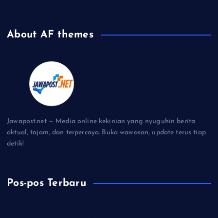
About AF themes
Jawapost.net — Media online kekinian yang nyuguhin berita
aktual, tajam, dan terpercaya. Buka wawasan, update terus tiap
detik!
Pos-pos Terbaru