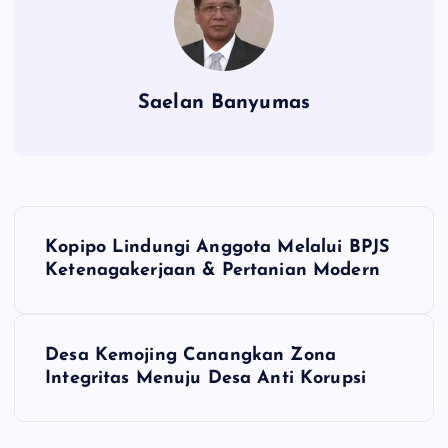
Saelan Banyumas
N
Kopipo Lindungi Anggota Melalui BPJS
a
Ketenagakerjaan & Pertanian Modern
v
Desa Kemojing Canangkan Zona
i
Integritas Menuju Desa Anti Korupsi
g