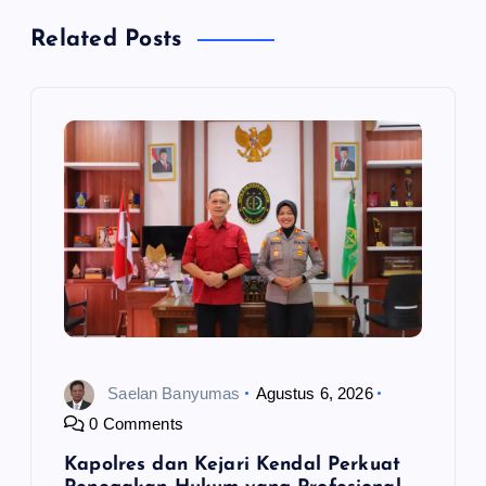
a
Related Posts
s
i
p
o
s
Saelan Banyumas
Agustus 6, 2026
0 Comments
Kapolres dan Kejari Kendal Perkuat