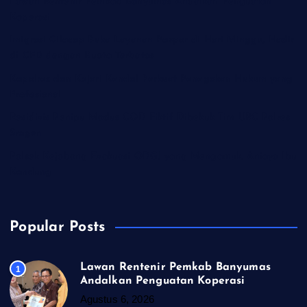
Lawan Rentenir Pemkab Banyumas Andalkan Penguatan
Koperasi
Imigrasi Cilacap Buka Layanan Paspor di Hari Minggu, Hadir
di CFD dengan Kuota Terbatas
Kapolres dan Kejari Kendal Perkuat Penegakan Hukum yang
Profesional
Residivis Penipu Modus COD Fiktif Dibekuk Tim URC Polres
Sragen
Polsek Kejobong Evakuasi ODGJ yang Mengamuk, Aniaya Ibu
Kandung
Popular Posts
Lawan Rentenir Pemkab Banyumas
1
Andalkan Penguatan Koperasi
Agustus 6, 2026