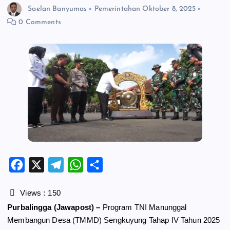
Saelan Banyumas
Pemerintahan
Oktober 8, 2025
0 Comments
F
X
T
W
S
a
e
h
h
c
l
a
a
Views :
150
e
e
t
r
Purbalingga (Jawapost) –
Program TNI Manunggal
b
g
s
e
Membangun Desa (TMMD) Sengkuyung Tahap IV Tahun 2025
o
r
A