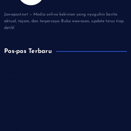
Jawapost.net — Media online kekinian yang nyuguhin berita
aktual, tajam, dan terpercaya. Buka wawasan, update terus tiap
detik!
Pos-pos Terbaru
Lawan Rentenir Pemkab Banyumas Andalkan Penguatan
Koperasi
Imigrasi Cilacap Buka Layanan Paspor di Hari Minggu, Hadir
di CFD dengan Kuota Terbatas
Kapolres dan Kejari Kendal Perkuat Penegakan Hukum yang
Profesional
Residivis Penipu Modus COD Fiktif Dibekuk Tim URC Polres
Sragen