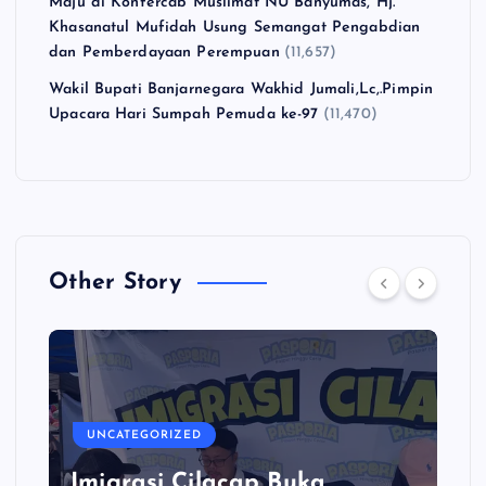
Maju di Konfercab Muslimat NU Banyumas, Hj.
Khasanatul Mufidah Usung Semangat Pengabdian
dan Pemberdayaan Perempuan
(11,657)
Wakil Bupati Banjarnegara Wakhid Jumali,Lc,.Pimpin
Upacara Hari Sumpah Pemuda ke-97
(11,470)
Other Story
UNCATEGORIZED
Imigrasi Cilacap Buka