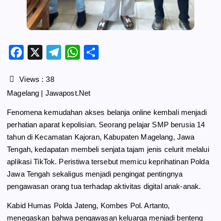
F
X
T
W
S
a
e
h
h
c
l
a
a
Views :
38
e
e
t
r
Magelang | Jawapost.Net
b
g
s
e
Fenomena kemudahan akses belanja online kembali menjadi
o
r
A
perhatian aparat kepolisian. Seorang pelajar SMP berusia 14
o
a
p
tahun di Kecamatan Kajoran, Kabupaten Magelang, Jawa
k
m
p
Tengah, kedapatan membeli senjata tajam jenis celurit melalui
aplikasi TikTok. Peristiwa tersebut memicu keprihatinan Polda
Jawa Tengah sekaligus menjadi pengingat pentingnya
pengawasan orang tua terhadap aktivitas digital anak-anak.
Kabid Humas Polda Jateng, Kombes Pol. Artanto,
menegaskan bahwa pengawasan keluarga menjadi benteng