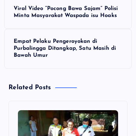
N
Viral Video “Pocong Bawa Sajam” Polisi
a
Minta Masyarakat Waspada isu Hoaks
v
Empat Pelaku Pengeroyokan di
i
Purbalingga Ditangkap, Satu Masih di
Bawah Umur
g
a
Related Posts
s
i
p