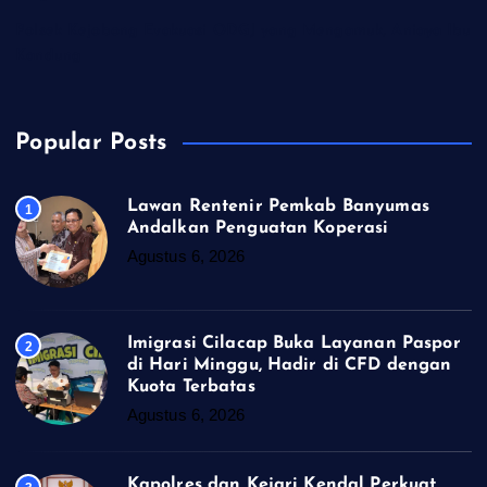
Polsek Kejobong Evakuasi ODGJ yang Mengamuk, Aniaya Ibu
Kandung
Popular Posts
Lawan Rentenir Pemkab Banyumas
1
Andalkan Penguatan Koperasi
Agustus 6, 2026
Imigrasi Cilacap Buka Layanan Paspor
2
di Hari Minggu, Hadir di CFD dengan
Kuota Terbatas
Agustus 6, 2026
Kapolres dan Kejari Kendal Perkuat