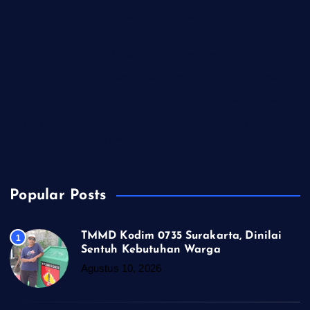
TMMD Kodim 0735 Surakarta, Dinilai Sentuh Kebutuhan
Warga
Kuat Teguh Kembali Pimpin JPKP Banyumas
Soni Suroyo Pimpin Squad Nusantara Purwokerto Selatan
Bupati Banyumas Buka MPLS PKBM, 813 ATS Kembali Belajar
Dua Residivis Ditangkap, Polda Jateng Bongkar Peredaran
18,59 Gram Sabu di Temanggung
Popular Posts
TMMD Kodim 0735 Surakarta, Dinilai
1
Sentuh Kebutuhan Warga
Agustus 10, 2026