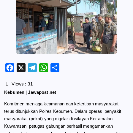
F
X
T
W
S
a
e
h
h
c
l
a
a
Views :
31
e
e
t
r
Kebumen | Jawapost.net
b
g
s
e
Komitmen menjaga keamanan dan ketertiban masyarakat
o
r
A
terus ditunjukkan Polres Kebumen. Dalam operasi penyakit
o
a
p
masyarakat (pekat) yang digelar di wilayah Kecamatan
k
m
p
Kuwarasan, petugas gabungan berhasil mengamankan