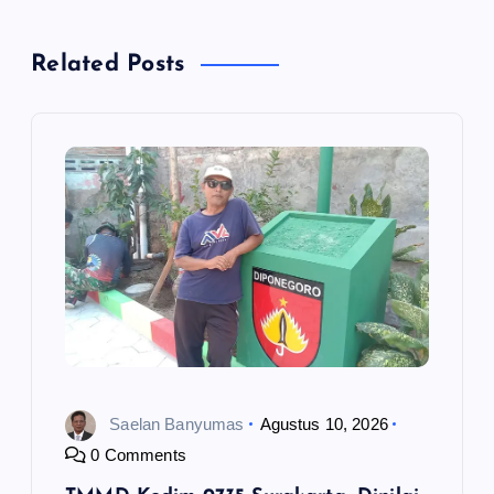
s
Related Posts
i
p
o
s
Saelan Banyumas
Agustus 10, 2026
0 Comments