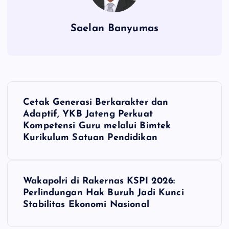
Saelan Banyumas
N
Cetak Generasi Berkarakter dan
a
Adaptif, YKB Jateng Perkuat
Kompetensi Guru melalui Bimtek
v
Kurikulum Satuan Pendidikan
i
Wakapolri di Rakernas KSPI 2026:
g
Perlindungan Hak Buruh Jadi Kunci
Stabilitas Ekonomi Nasional
a