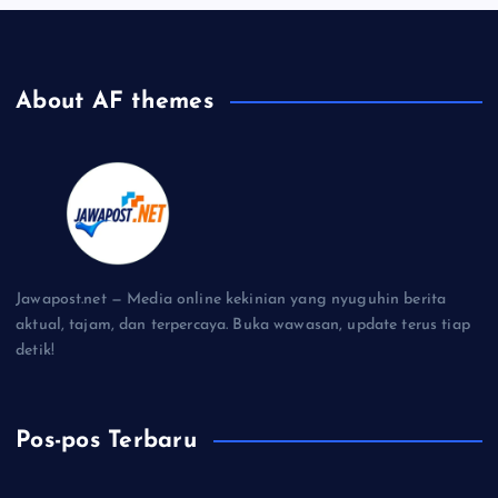
About AF themes
Jawapost.net — Media online kekinian yang nyuguhin berita
aktual, tajam, dan terpercaya. Buka wawasan, update terus tiap
detik!
Pos-pos Terbaru