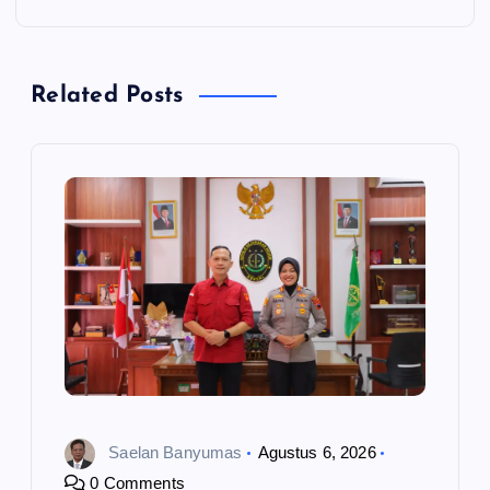
a
s
Related Posts
i
p
o
s
Saelan Banyumas
Agustus 6, 2026
0 Comments