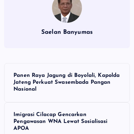
Saelan Banyumas
N
Panen Raya Jagung di Boyolali, Kapolda
a
Jateng Perkuat Swasembada Pangan
Nasional
v
i
Imigrasi Cilacap Gencarkan
Pengawasan WNA Lewat Sosialisasi
g
APOA