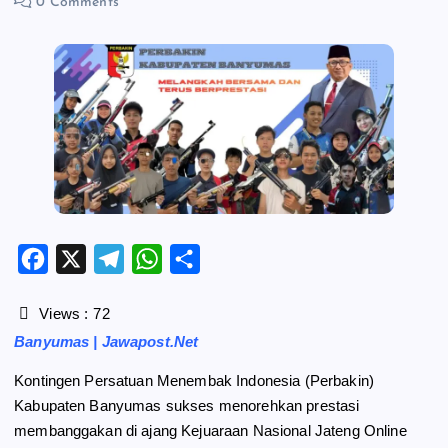
0 Comments
F
X
T
W
S
a
e
h
h
c
l
a
a
Views :
72
e
e
t
r
Banyumas | Jawapost.Net
b
g
s
e
Kontingen Persatuan Menembak Indonesia (Perbakin)
o
r
A
Kabupaten Banyumas sukses menorehkan prestasi
o
a
p
membanggakan di ajang Kejuaraan Nasional Jateng Online
k
m
p