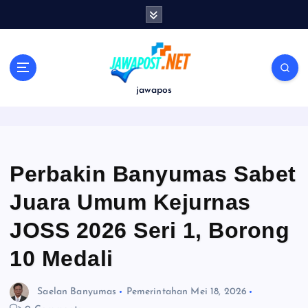
S
k
i
p
t
o
jawapos
c
o
n
t
e
Perbakin Banyumas Sabet
n
Juara Umum Kejurnas
t
JOSS 2026 Seri 1, Borong
10 Medali
Saelan Banyumas
Pemerintahan
Mei 18, 2026