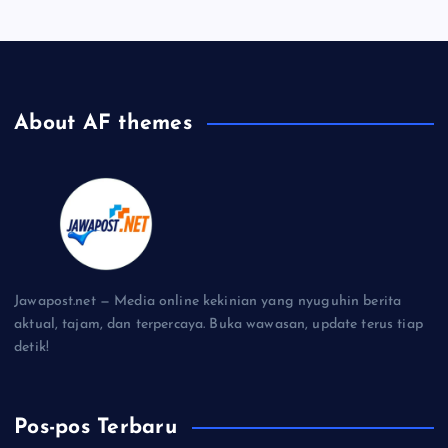
About AF themes
Jawapost.net — Media online kekinian yang nyuguhin berita
aktual, tajam, dan terpercaya. Buka wawasan, update terus tiap
detik!
Pos-pos Terbaru