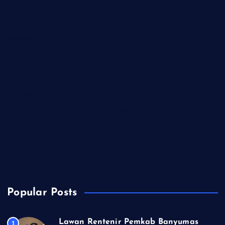
Lawan Rentenir Pemkab Banyumas Andalkan Penguatan
Koperasi
Imigrasi Cilacap Buka Layanan Paspor di Hari Minggu, Hadir
di CFD dengan Kuota Terbatas
Kapolres dan Kejari Kendal Perkuat Penegakan Hukum yang
Profesional
Residivis Penipu Modus COD Fiktif Dibekuk Tim URC Polres
Sragen
Polsek Kejobong Evakuasi ODGJ yang Mengamuk, Aniaya Ibu
Kandung
Popular Posts
Lawan Rentenir Pemkab Banyumas
1