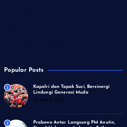
Polresta Cilacap Kawal Aksi Warga di PT S2P, Pastikan
Situasi Kondusif
Lawan Rentenir Pemkab Banyumas Andalkan Penguatan
Koperasi
Imigrasi Cilacap Buka Layanan Paspor di Hari Minggu, Hadir
di CFD dengan Kuota Terbatas
Popular Posts
Kapolri dan Tapak Suci, Bersinergi
1
Lindungi Generasi Muda
Agustus 8, 2026
Prabowo Antar Langsung PM Anutin,
2