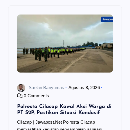
i
p
o
s
Saelan Banyumas
Agustus 8, 2026
0 Comments
Polresta Cilacap Kawal Aksi Warga di
PT S2P, Pastikan Situasi Kondusif
Cilacap | Jawapost.Net Polresta Cilacap
memastikan kegiatan penyampaian aspirasi