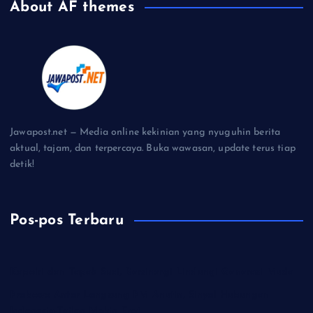
About AF themes
Jawapost.net — Media online kekinian yang nyuguhin berita
aktual, tajam, dan terpercaya. Buka wawasan, update terus tiap
detik!
Pos-pos Terbaru
Kapolri dan Tapak Suci, Bersinergi Lindungi Generasi Muda
Prabowo Antar Langsung PM Anutin, Sinyal Hubungan
Indonesia-Tailan Makin Erat