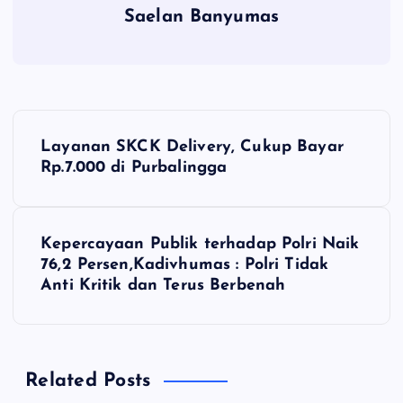
Saelan Banyumas
N
Layanan SKCK Delivery, Cukup Bayar
a
Rp.7.000 di Purbalingga
v
Kepercayaan Publik terhadap Polri Naik
i
76,2 Persen,Kadivhumas : Polri Tidak
Anti Kritik dan Terus Berbenah
g
a
Related Posts
s