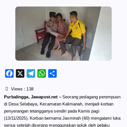
F
X
T
W
S
a
e
h
h
c
l
a
a
Views :
138
e
e
t
r
Purbalingga, Jawapost.net –
Seorang pedagang perempuan
b
g
s
e
di Desa Selabaya, Kecamatan Kalimanah, menjadi korban
o
r
A
penyerangan tetangganya sendiri pada Kamis pagi
o
a
p
(13/11/2025). Korban bernama Jasminah (60) mengalami luka
k
m
p
serius setelah diserang menggunakan golok oleh pelaku