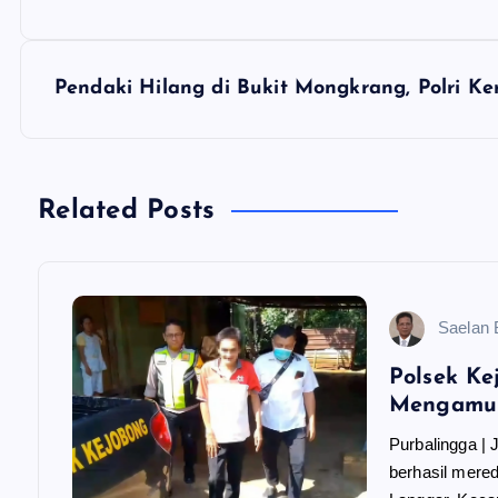
a
v
Pendaki Hilang di Bukit Mongkrang, Polri Ke
i
g
Related Posts
a
Saelan
s
Polsek K
i
Mengamuk
Purbalingga |
p
berhasil mere