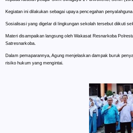
o
r
A
o
a
p
Kegiatan ini dilakukan sebagai upaya pencegahan penyalahgunaa
k
m
p
Sosialisasi yang digelar di lingkungan sekolah tersebut diikuti se
Materi disampaikan langsung oleh Wakasat Resnarkoba Polrest
Satresnarkoba.
Dalam pemaparannya, Agung menjelaskan dampak buruk penyala
risiko hukum yang mengintai.