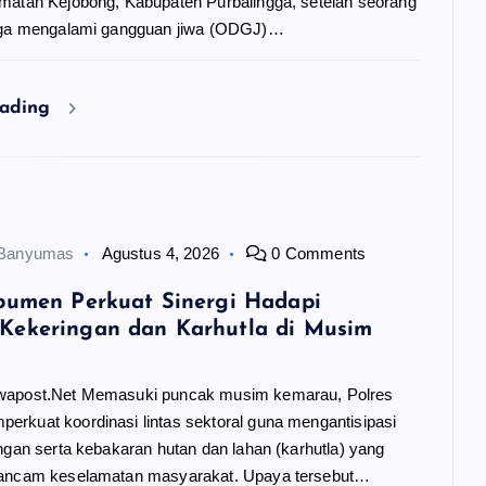
matan Kejobong, Kabupaten Purbalingga, setelah seorang
uga mengalami gangguan jiwa (ODGJ)…
eading
 Banyumas
Agustus 4, 2026
0 Comments
bumen Perkuat Sinergi Hadapi
Kekeringan dan Karhutla di Musim
wapost.Net Memasuki puncak musim kemarau, Polres
rkuat koordinasi lintas sektoral guna mengantisipasi
ngan serta kebakaran hutan dan lahan (karhutla) yang
gancam keselamatan masyarakat. Upaya tersebut…