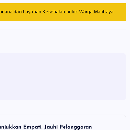
encana dan Layanan Kesehatan untuk Warga Maribaya
unjukkan Empati, Jauhi Pelanggaran