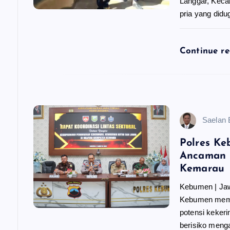
Langgar, Keca
o
pria yang did
s
Continue r
Saelan
Polres Ke
Ancaman 
Kemarau
Kebumen | Ja
Kebumen mempe
potensi kekeri
berisiko men