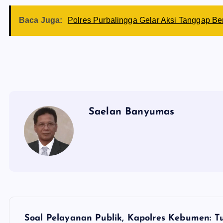
Baca Juga:
Polres Purbalingga Gelar Aksi Tanggap B
Saelan Banyumas
N
Soal Pelayanan Publik, Kapolres Kebumen: T