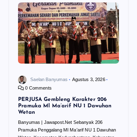
p
o
s
Saelan Banyumas
Agustus 3, 2026
0 Comments
PERJUSA Gembleng Karakter 206
Pramuka Ml Ma’arif NU 1 Dawuhan
Wetan
Banyumas | Jawapost.Net Sebanyak 206
Pramuka Penggalang MI Ma’arif NU 1 Dawuhan