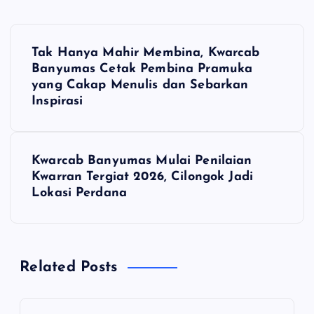
N
Tak Hanya Mahir Membina, Kwarcab
a
Banyumas Cetak Pembina Pramuka
yang Cakap Menulis dan Sebarkan
v
Inspirasi
i
Kwarcab Banyumas Mulai Penilaian
g
Kwarran Tergiat 2026, Cilongok Jadi
Lokasi Perdana
a
s
Related Posts
i