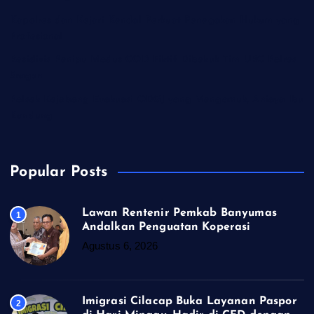
Kapolres dan Kejari Kendal Perkuat Penegakan Hukum yang
Profesional
Residivis Penipu Modus COD Fiktif Dibekuk Tim URC Polres
Sragen
Polsek Kejobong Evakuasi ODGJ yang Mengamuk, Aniaya Ibu
Kandung
Popular Posts
Lawan Rentenir Pemkab Banyumas
1
Andalkan Penguatan Koperasi
Agustus 6, 2026
Imigrasi Cilacap Buka Layanan Paspor
2