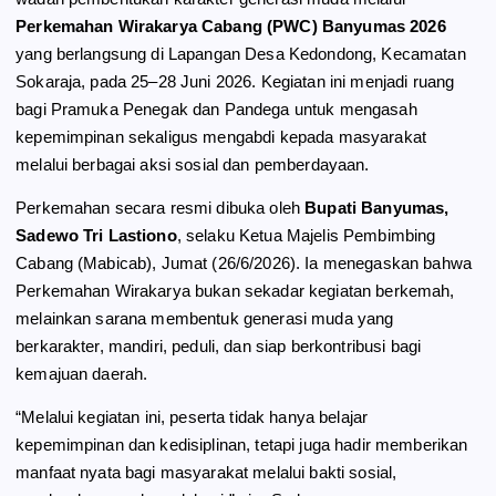
Perkemahan Wirakarya Cabang (PWC) Banyumas 2026
k
m
p
yang berlangsung di Lapangan Desa Kedondong, Kecamatan
Sokaraja, pada 25–28 Juni 2026. Kegiatan ini menjadi ruang
bagi Pramuka Penegak dan Pandega untuk mengasah
kepemimpinan sekaligus mengabdi kepada masyarakat
melalui berbagai aksi sosial dan pemberdayaan.
Perkemahan secara resmi dibuka oleh
Bupati Banyumas,
Sadewo Tri Lastiono
, selaku Ketua Majelis Pembimbing
Cabang (Mabicab), Jumat (26/6/2026). Ia menegaskan bahwa
Perkemahan Wirakarya bukan sekadar kegiatan berkemah,
melainkan sarana membentuk generasi muda yang
berkarakter, mandiri, peduli, dan siap berkontribusi bagi
kemajuan daerah.
“Melalui kegiatan ini, peserta tidak hanya belajar
kepemimpinan dan kedisiplinan, tetapi juga hadir memberikan
manfaat nyata bagi masyarakat melalui bakti sosial,