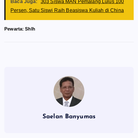
Baca Juga:
303 Siswa MAN Pemalang Lulus 100
Persen, Satu Siswi Raih Beasiswa Kuliah di China
Pewarta: Shlh
Saelan Banyumas