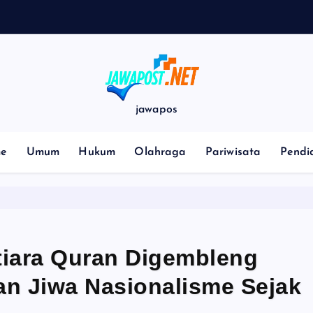
p
jawapos
e
Umum
Hukum
Olahraga
Pariwisata
Pendi
tiara Quran Digembleng
dan Jiwa Nasionalisme Sejak