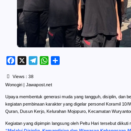
F
X
T
W
S
a
e
h
h
c
l
a
a
Views :
38
e
e
t
r
Wonogiri | Jawapost.net
b
g
s
e
o
r
A
Upaya membentuk generasi muda yang tangguh, disiplin, dan ber
o
a
p
kegiatan pembinaan karakter yang digelar personel Koramil 10
k
m
p
Quran, Dusun Kerjo, Kelurahan Mojopuro, Kecamatan Wuryantor
Kegiatan yang dipimpin langsung oleh Peltu Hari tersebut diiku
“Melalui Disiplin, Kemandirian dan Wawasan Kebangsaan 