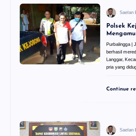
s
Saelan
i
Polsek K
Mengamuk
p
Purbalingga |
berhasil mere
o
Langgar, Keca
pria yang did
s
Continue r
Saelan