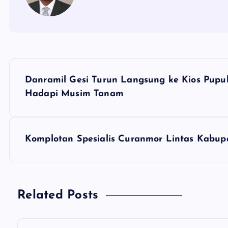
N
Danramil Gesi Turun Langsung ke Kios Pupuk
a
Hadapi Musim Tanam
v
Komplotan Spesialis Curanmor Lintas Kabupa
i
g
Related Posts
a