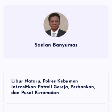
Saelan Banyumas
N
Libur Nataru, Polres Kebumen
a
Intensifkan Patroli Gereja, Perbankan,
dan Pusat Keramaian
v