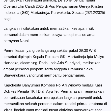
pengecekan kesehatan terhadap personel pengamanan
o
a
p
Operasi Lilin Candi 2025 di Pos Pengamanan Gereja Kristen
k
m
p
Indonesia (GKI) Martadireja, Purwokerto, Selasa (23/12/2025)
pagi.
Langkah ini dilakukan untuk memastikan kesiapan fisik
personel dalam memberikan pelayanan optimal selama
perayaan Natal.
Pemeriksaan yang berlangsung sekitar pukul 09.30 WIB
tersebut dipimpin Kepala Pospam GKI Martadireja Iptu Mulyo
Handoko, didampingi Padal Ipda Aris Supriyadi, melibatkan
empat personel pospam serta anggota Pramuka Saka
Bhayangkara yang turut membantu pengamanan.
Kapolresta Banyumas Kombes Pol Ari Wibowo melalui Kasi
Dokkes Penata TK I Diah Ayu Teti Permanasari menjelaskan,
pemeriksaan kesehatan merupakan langkah preventif untuk
memastikan seluruh personel dalam kondisi prima, terutama di
lokasi ibadah yang menjadi pusat aktivitas masyarakat saat