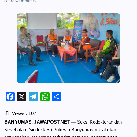
0 Comments
F
X
T
W
S
a
e
h
h
c
l
a
a
Views :
107
e
e
t
r
BANYUMAS, JAWAPOST.NET —
Seksi Kedokteran dan
b
g
s
e
Kesehatan (Siedokkes) Polresta Banyumas melakukan
o
r
A