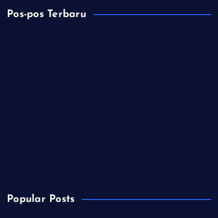
Pos-pos Terbaru
Kapolri dan Tapak Suci, Bersinergi Lindungi Generasi Muda
Prabowo Antar Langsung PM Anutin, Sinyal Hubungan
Indonesia-Tailan Makin Erat
Polresta Cilacap Kawal Aksi Warga di PT S2P, Pastikan
Situasi Kondusif
Lawan Rentenir Pemkab Banyumas Andalkan Penguatan
Koperasi
Imigrasi Cilacap Buka Layanan Paspor di Hari Minggu, Hadir
di CFD dengan Kuota Terbatas
Popular Posts