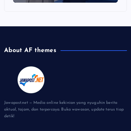
About AF themes
Jawapost.net — Media online kekinian yang nyuguhin berita
aktual, tajam, dan terpercaya. Buka wawasan, update terus tiap
detik!