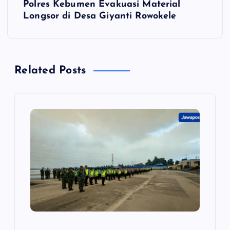
i
Polres Kebumen Evakuasi Material
Longsor di Desa Giyanti Rowokele
g
a
Related Posts
s
i
p
o
s