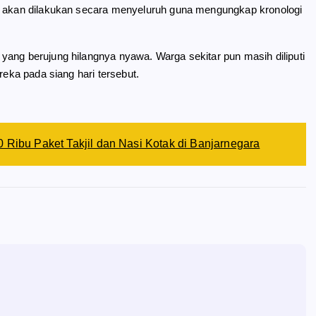
um akan dilakukan secara menyeluruh guna mengungkap kronologi
yang berujung hilangnya nyawa. Warga sekitar pun masih diliputi
reka pada siang hari tersebut.
 Ribu Paket Takjil dan Nasi Kotak di Banjarnegara