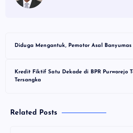
N
Diduga Mengantuk, Pemotor Asal Banyumas 
a
v
Kredit Fiktif Satu Dekade di BPR Purworejo 
Tersangka
i
g
Related Posts
a