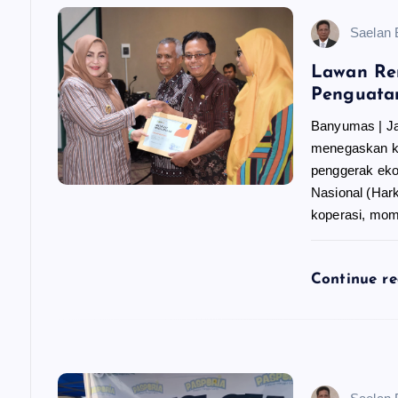
s
Saelan
i
Lawan Re
Penguata
p
Banyumas | J
menegaskan k
o
penggerak eko
Nasional (Hark
s
koperasi, m
Continue r