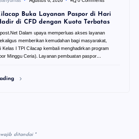
 Banyumas
Agustus 6, 2026
0 Comments
Cilacap Buka Layanan Paspor di Hari
adir di CFD dengan Kuota Terbatas
apost.Net Dalam upaya memperluas akses layanan
sekaligus memberikan kemudahan bagi masyarakat,
si Kelas I TPI Cilacap kembali menghadirkan program
por Minggu Ceria). Layanan pembuatan paspor…
eading
wajib ditandai
*