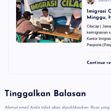
Saelan
Imigrasi 
Minggu, H
Cilacap | Jaw
keimigrasian 
Kantor Imigra
Pasporia (Pas
Continue r
Tinggalkan Balasan
Alamat email Anda tidak akan dipublikasikan.
Ruas yang 