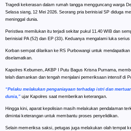
o
r
A
Tragedi kekerasan dalam rumah tangga mengguncang warga D
o
a
p
Selasa siang, 12 Mei 2026. Seorang pria berinisial SP diduga
k
m
p
meninggal dunia.
Peristiwa memilukan itu terjadi sekitar pukul 11.40 WIB dan s
berinisial PA (52) dan EP (33). Keduanya mengalami luka serius
Korban sempat dilarikan ke RS Purbowangi untuk mendapatkan
diselamatkan.
Kapolres Kebumen, AKBP I Putu Bagus Krisna Purnama, memben
telah diamankan dan tengah menjalani pemeriksaan intensif di 
“Pelaku melakukan penganiayaan terhadap istri dan mertu
dunia,”
ujar Kapolres saat memberikan keterangan.
Hingga kini, aparat kepolisian masih melakukan pendalaman terkait
dimintai keterangan untuk membantu proses penyelidikan.
Selain memeriksa saksi, petugas juga melakukan olah tempat k