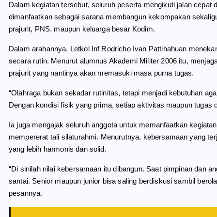
Dalam kegiatan tersebut, seluruh peserta mengikuti jalan cep
dimanfaatkan sebagai sarana membangun kekompakan sekaligus
prajurit, PNS, maupun keluarga besar Kodim.
Dalam arahannya, Letkol Inf Rodricho Ivan Pattihahuan meneka
secara rutin. Menurut alumnus Akademi Militer 2006 itu, menja
prajurit yang nantinya akan memasuki masa purna tugas.
“Olahraga bukan sekadar rutinitas, tetapi menjadi kebutuhan agar
Dengan kondisi fisik yang prima, setiap aktivitas maupun tugas d
Ia juga mengajak seluruh anggota untuk memanfaatkan kegiata
mempererat tali silaturahmi. Menurutnya, kebersamaan yang terj
yang lebih harmonis dan solid.
“Di sinilah nilai kebersamaan itu dibangun. Saat pimpinan dan a
santai. Senior maupun junior bisa saling berdiskusi sambil ber
pesannya.