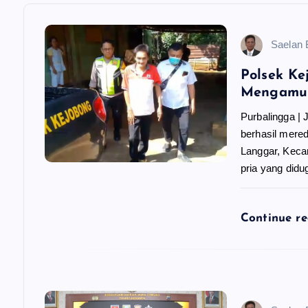
s
Saelan
i
Polsek K
Mengamuk
p
Purbalingga |
berhasil mere
o
Langgar, Keca
pria yang did
s
Continue r