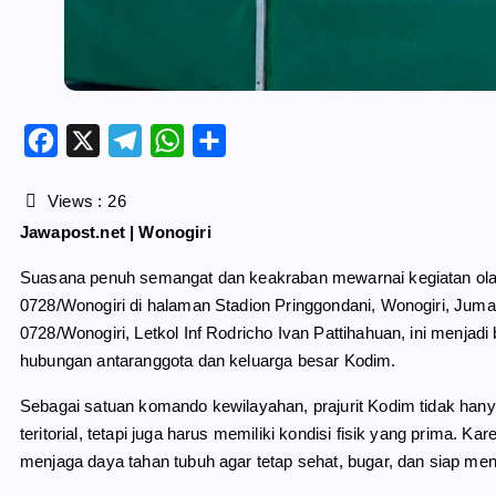
F
X
T
W
S
a
e
h
h
c
l
a
a
Views :
26
e
e
t
r
Jawapost.net | Wonogiri
b
g
s
e
o
r
A
Suasana penuh semangat dan keakraban mewarnai kegiatan ola
o
a
p
0728/Wonogiri di halaman Stadion Pringgondani, Wonogiri, Jum
k
m
p
0728/Wonogiri, Letkol Inf Rodricho Ivan Pattihahuan, ini menja
hubungan antaranggota dan keluarga besar Kodim.
Sebagai satuan komando kewilayahan, prajurit Kodim tidak hany
teritorial, tetapi juga harus memiliki kondisi fisik yang prima. K
menjaga daya tahan tubuh agar tetap sehat, bugar, dan siap me