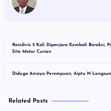
N
Residivis 5 Kali Dipenjara Kembali Beraksi, 
a
Sita Motor Curian
v
Diduga Aniaya Perempuan, Aiptu N Langsun
i
g
Related Posts
a