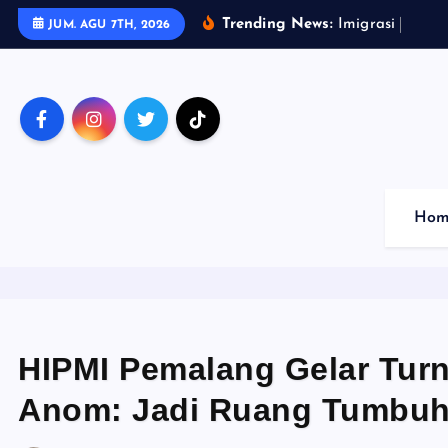
S
Trending News:
I
m
i
g
r
a
s
i
C
i
l
a
c
a
JUM. AGU 7TH, 2026
k
i
p
t
o
c
o
Hom
n
t
e
n
t
HIPMI Pemalang Gelar Tur
Anom: Jadi Ruang Tumbu