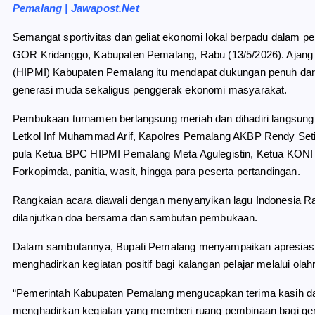
e
e
t
r
Pemalang | Jawapost.Net
b
g
s
e
o
r
A
Semangat sportivitas dan geliat ekonomi lokal berpadu dalam
o
a
p
GOR Kridanggo, Kabupaten Pemalang, Rabu (13/5/2026). Ajang 
k
m
p
(HIPMI) Kabupaten Pemalang itu mendapat dukungan penuh da
generasi muda sekaligus penggerak ekonomi masyarakat.
Pembukaan turnamen berlangsung meriah dan dihadiri langsu
Letkol Inf Muhammad Arif, Kapolres Pemalang AKBP Rendy Set
pula Ketua BPC HIPMI Pemalang Meta Agulegistin, Ketua KONI
Forkopimda, panitia, wasit, hingga para peserta pertandingan.
Rangkaian acara diawali dengan menyanyikan lagu Indonesia 
dilanjutkan doa bersama dan sambutan pembukaan.
Dalam sambutannya, Bupati Pemalang menyampaikan apresiasi 
menghadirkan kegiatan positif bagi kalangan pelajar melalui olah
“Pemerintah Kabupaten Pemalang mengucapkan terima kasih da
menghadirkan kegiatan yang memberi ruang pembinaan bagi gene