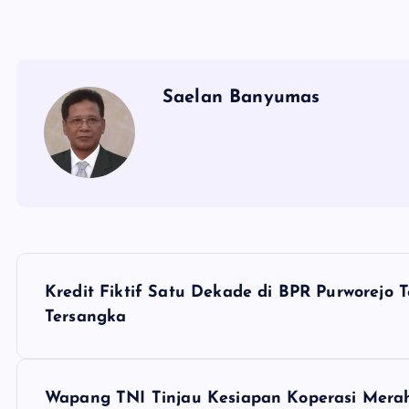
Saelan Banyumas
N
Kredit Fiktif Satu Dekade di BPR Purworejo 
a
Tersangka
v
Wapang TNI Tinjau Kesiapan Koperasi Merah P