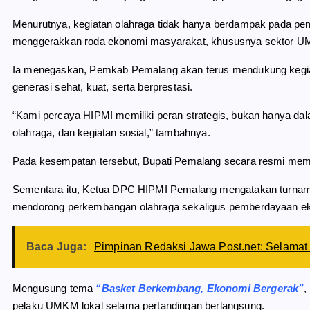
Menurutnya, kegiatan olahraga tidak hanya berdampak pada pe
menggerakkan roda ekonomi masyarakat, khususnya sektor UMKM, 
Ia menegaskan, Pemkab Pemalang akan terus mendukung kegi
generasi sehat, kuat, serta berprestasi.
“Kami percaya HIPMI memiliki peran strategis, bukan hanya da
olahraga, dan kegiatan sosial,” tambahnya.
Pada kesempatan tersebut, Bupati Pemalang secara resmi m
Sementara itu, Ketua DPC HIPMI Pemalang mengatakan turname
mendorong perkembangan olahraga sekaligus pemberdayaan e
Baca Juga:
Pimpinan Redaksi Jawa Post.net: Selamat 
Mengusung tema
“Basket Berkembang, Ekonomi Bergerak”
,
pelaku UMKM lokal selama pertandingan berlangsung.