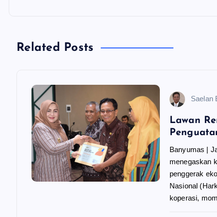
i
g
Related Posts
a
s
Saelan
i
Lawan Re
Penguata
p
Banyumas | J
menegaskan k
o
penggerak eko
Nasional (Hark
s
koperasi, m