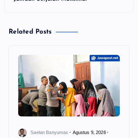
g
a
Related Posts
s
i
p
o
s
Saelan Banyumas
Agustus 9, 2026