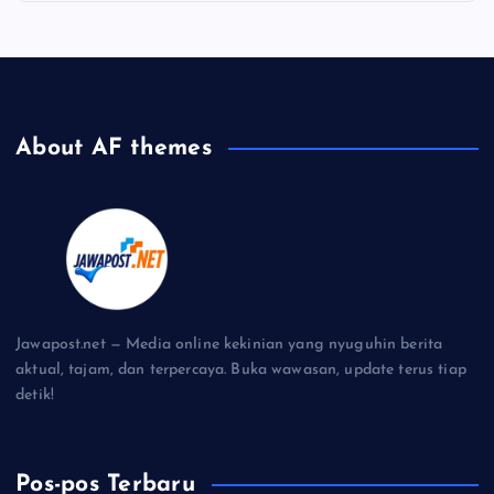
About AF themes
Jawapost.net — Media online kekinian yang nyuguhin berita
aktual, tajam, dan terpercaya. Buka wawasan, update terus tiap
detik!
Pos-pos Terbaru