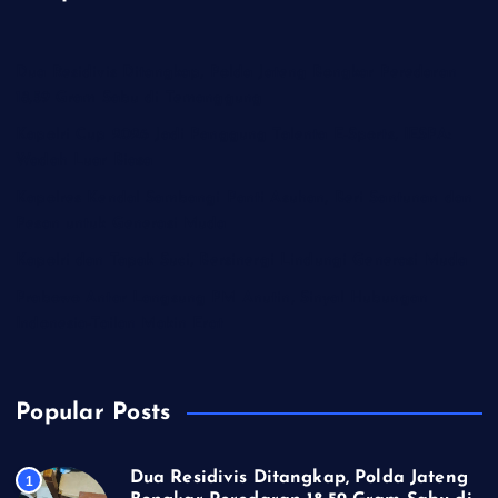
Dua Residivis Ditangkap, Polda Jateng Bongkar Peredaran
18,59 Gram Sabu di Temanggung
Kapolri Cup 2026 Jadi Panggung Talenta E-Sports, IESPA:
Wadah Luar Biasa
Kapolres Kendal Sambangi Panti Asuhan, Beri Santunan dan
Pesan untuk Generasi Muda
Kapolri dan Tapak Suci, Bersinergi Lindungi Generasi Muda
Prabowo Antar Langsung PM Anutin, Sinyal Hubungan
Indonesia-Tailan Makin Erat
Popular Posts
Dua Residivis Ditangkap, Polda Jateng
1