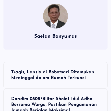
Saelan Banyumas
N
Tragis, Lansia di Bobotsari Ditemukan
a
Meninggal dalam Rumah Terkunci
v
Dandim 0808/Blitar Sholat Idul Adha
i
Bersama Warga, Pastikan Pengamanan
Jamaah Berjalan Maksimal