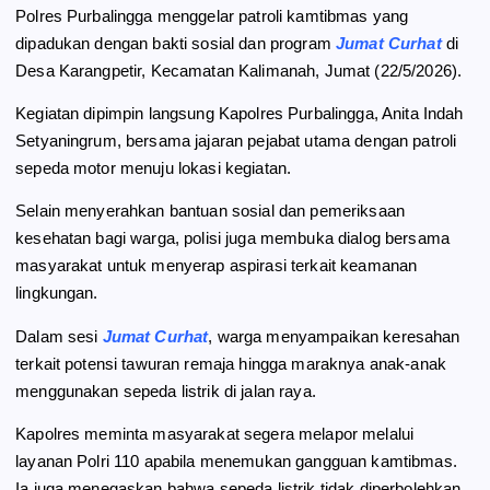
Polres Purbalingga menggelar patroli kamtibmas yang
o
r
A
dipadukan dengan bakti sosial dan program
Jumat Curhat
di
o
a
p
Desa Karangpetir, Kecamatan Kalimanah, Jumat (22/5/2026).
k
m
p
Kegiatan dipimpin langsung Kapolres Purbalingga, Anita Indah
Setyaningrum, bersama jajaran pejabat utama dengan patroli
sepeda motor menuju lokasi kegiatan.
Selain menyerahkan bantuan sosial dan pemeriksaan
kesehatan bagi warga, polisi juga membuka dialog bersama
masyarakat untuk menyerap aspirasi terkait keamanan
lingkungan.
Dalam sesi
Jumat Curhat
, warga menyampaikan keresahan
terkait potensi tawuran remaja hingga maraknya anak-anak
menggunakan sepeda listrik di jalan raya.
Kapolres meminta masyarakat segera melapor melalui
layanan Polri 110 apabila menemukan gangguan kamtibmas.
Ia juga menegaskan bahwa sepeda listrik tidak diperbolehkan